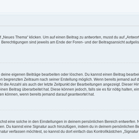
„Neues Thema“ klicken. Um auf einen Beitrag zu antworten, musst du auf „Antworte
e Berechtigungen sind jeweils am Ende der Foren- und der Beitragsansicht aufgeliste
r deine eigenen Beiträge bearbeiten oder löschen. Du kannst einen Beitrag bearbe
inen begrenzten Zeitraum nach seiner Erstellung möglich. Wenn bereits jemand auf de
 die Anzahl als auch der letzte Zeitpunkt der Bearbeitungen angezeigt. Dieser Hi
en Beitrag überarbeitet hat. Diese können jedoch, falls sie es für nötig halten, e
hen können, wenn bereits jemand darauf geantwortet hat.
hst eine solche in den Einstellungen in deinem persönlichen Bereich entwerfen. N
eren. Du kannst eine Signatur auch hinzufügen, indem du in deinem persönlichen 
atur verfassen möchtest, so kannst du dort einfach das Kontrollkästchen „Signatu