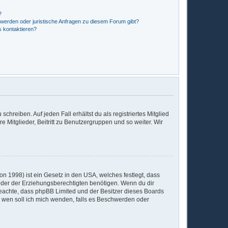
?
hwerden oder juristische Anfragen zu diesem Forum gibt?
s kontaktieren?
chreiben. Auf jeden Fall erhältst du als registriertes Mitglied
e Mitglieder, Beitritt zu Benutzergruppen und so weiter. Wir
n 1998) ist ein Gesetz in den USA, welches festlegt, dass
der der Erziehungsberechtigten benötigen. Wenn du dir
te beachte, dass phpBB Limited und der Besitzer dieses Boards
An wen soll ich mich wenden, falls es Beschwerden oder