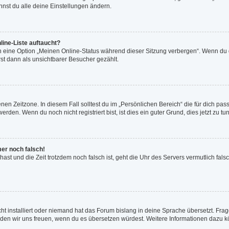
nst du alle deine Einstellungen ändern.
line-Liste auftaucht?
n eine Option „Meinen Online-Status während dieser Sitzung verbergen“. Wenn du d
st dann als unsichtbarer Besucher gezählt.
en Zeitzone. In diesem Fall solltest du im „Persönlichen Bereich“ die für dich passe
den. Wenn du noch nicht registriert bist, ist dies ein guter Grund, dies jetzt zu tun
mer noch falsch!
t hast und die Zeit trotzdem noch falsch ist, geht die Uhr des Servers vermutlich fal
ht installiert oder niemand hat das Forum bislang in deine Sprache übersetzt. Frag
, würden wir uns freuen, wenn du es übersetzen würdest. Weitere Informationen dazu