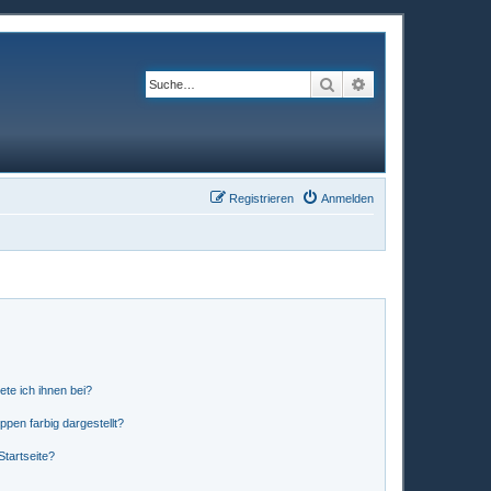
Suche
Erweiterte Suche
Registrieren
Anmelden
ete ich ihnen bei?
en farbig dargestellt?
tartseite?