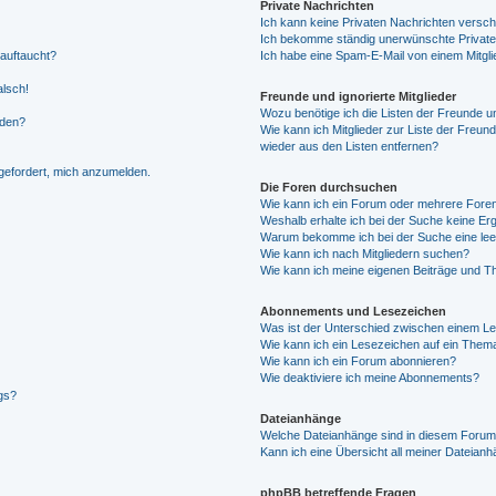
Private Nachrichten
Ich kann keine Privaten Nachrichten versch
Ich bekomme ständig unerwünschte Private
 auftaucht?
Ich habe eine Spam-E-Mail von einem Mitgli
alsch!
Freunde und ignorierte Mitglieder
Wozu benötige ich die Listen der Freunde un
rden?
Wie kann ich Mitglieder zur Liste der Freund
wieder aus den Listen entfernen?
fgefordert, mich anzumelden.
Die Foren durchsuchen
Wie kann ich ein Forum oder mehrere For
Weshalb erhalte ich bei der Suche keine Er
Warum bekomme ich bei der Suche eine lee
Wie kann ich nach Mitgliedern suchen?
Wie kann ich meine eigenen Beiträge und T
Abonnements und Lesezeichen
Was ist der Unterschied zwischen einem L
Wie kann ich ein Lesezeichen auf ein Them
Wie kann ich ein Forum abonnieren?
Wie deaktiviere ich meine Abonnements?
gs?
Dateianhänge
Welche Dateianhänge sind in diesem Forum
Kann ich eine Übersicht all meiner Dateian
phpBB betreffende Fragen