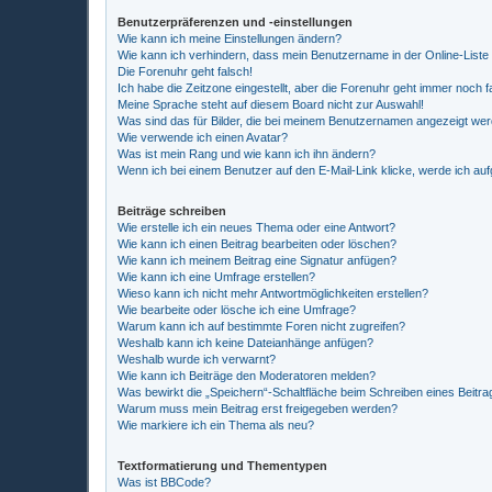
Benutzerpräferenzen und -einstellungen
Wie kann ich meine Einstellungen ändern?
Wie kann ich verhindern, dass mein Benutzername in der Online-Liste
Die Forenuhr geht falsch!
Ich habe die Zeitzone eingestellt, aber die Forenuhr geht immer noch f
Meine Sprache steht auf diesem Board nicht zur Auswahl!
Was sind das für Bilder, die bei meinem Benutzernamen angezeigt we
Wie verwende ich einen Avatar?
Was ist mein Rang und wie kann ich ihn ändern?
Wenn ich bei einem Benutzer auf den E-Mail-Link klicke, werde ich au
Beiträge schreiben
Wie erstelle ich ein neues Thema oder eine Antwort?
Wie kann ich einen Beitrag bearbeiten oder löschen?
Wie kann ich meinem Beitrag eine Signatur anfügen?
Wie kann ich eine Umfrage erstellen?
Wieso kann ich nicht mehr Antwortmöglichkeiten erstellen?
Wie bearbeite oder lösche ich eine Umfrage?
Warum kann ich auf bestimmte Foren nicht zugreifen?
Weshalb kann ich keine Dateianhänge anfügen?
Weshalb wurde ich verwarnt?
Wie kann ich Beiträge den Moderatoren melden?
Was bewirkt die „Speichern“-Schaltfläche beim Schreiben eines Beitra
Warum muss mein Beitrag erst freigegeben werden?
Wie markiere ich ein Thema als neu?
Textformatierung und Thementypen
Was ist BBCode?