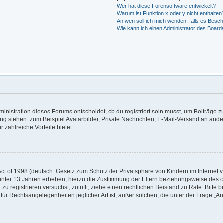
Wer hat diese Forensoftware entwickelt?
Warum ist Funktion x oder y nicht enthalten
An wen soll ich mich wenden, falls es Besc
Wie kann ich einen Administrator des Board
nistration dieses Forums entscheidet, ob du registriert sein musst, um Beiträge zu s
ung stehen: zum Beispiel Avatarbilder, Private Nachrichten, E-Mail-Versand an ander
r zahlreiche Vorteile bietet.
t of 1998 (deutsch: Gesetz zum Schutz der Privatsphäre von Kindern im Internet vo
unter 13 Jahren erheben, hierzu die Zustimmung der Eltern beziehungsweise des o
h zu registrieren versuchst, zutrifft, ziehe einen rechtlichen Beistand zu Rate. Bit
für Rechtsangelegenheiten jeglicher Art ist; außer solchen, die unter der Frage „
.