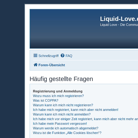
Liquid-Love.
Liquid Love - Die Commun
Schnellzugriff
FAQ
Foren-Übersicht
Häufig gestellte Fragen
Registrierung und Anmeldung
Wozu muss ich mich registrieren?
Was ist COPPA?
Warum kann ich mich nicht registrieren?
Ich habe mich registriert, kann mich aber nicht anmelden!
Warum kann ich mich nicht anmelden?
Ich habe mich vor einiger Zeit registriert, kann mich aber nicht mehr 
Ich habe mein Passwort vergessen!
Warum werde ich automatisch abgemeldet?
Wozu ist die Funktion „Alle Cookies löschen“?