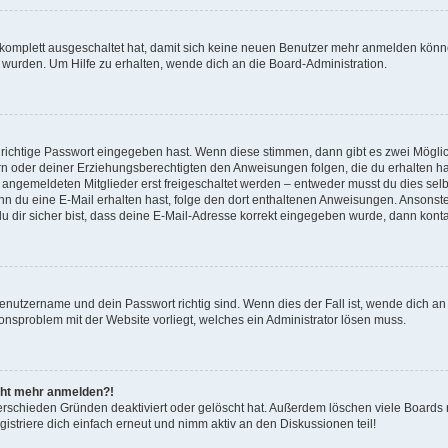
g komplett ausgeschaltet hat, damit sich keine neuen Benutzer mehr anmelden könn
 wurden. Um Hilfe zu erhalten, wende dich an die Board-Administration.
 richtige Passwort eingegeben hast. Wenn diese stimmen, dann gibt es zwei Mögl
tern oder deiner Erziehungsberechtigten den Anweisungen folgen, die du erhalten ha
u angemeldeten Mitglieder erst freigeschaltet werden – entweder musst du dies selbs
. Wenn du eine E-Mail erhalten hast, folge den dort enthaltenen Anweisungen. Anson
u dir sicher bist, dass deine E-Mail-Adresse korrekt eingegeben wurde, dann kontak
Benutzername und dein Passwort richtig sind. Wenn dies der Fall ist, wende dich a
tionsproblem mit der Website vorliegt, welches ein Administrator lösen muss.
nicht mehr anmelden?!
erschieden Gründen deaktiviert oder gelöscht hat. Außerdem löschen viele Boards r
striere dich einfach erneut und nimm aktiv an den Diskussionen teil!