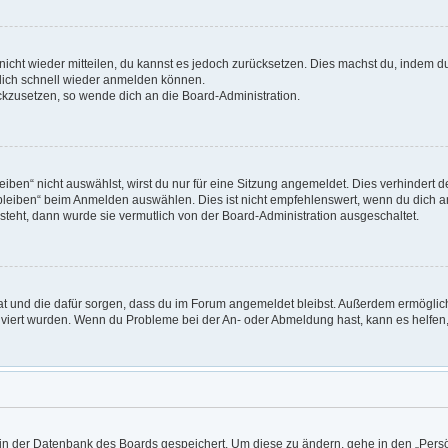
t nicht wieder mitteilen, du kannst es jedoch zurücksetzen. Dies machst du, indem 
 dich schnell wieder anmelden können.
ückzusetzen, so wende dich an die Board-Administration.
en“ nicht auswählst, wirst du nur für eine Sitzung angemeldet. Dies verhindert 
leiben“ beim Anmelden auswählen. Dies ist nicht empfehlenswert, wenn du dich an
 steht, dann wurde sie vermutlich von der Board-Administration ausgeschaltet.
 hat und die dafür sorgen, dass du im Forum angemeldet bleibst. Außerdem ermögli
tiviert wurden. Wenn du Probleme bei der An- oder Abmeldung hast, kann es helfen
n in der Datenbank des Boards gespeichert. Um diese zu ändern, gehe in den „Persö