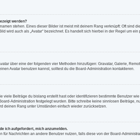
gezeigt werden?
namen stehen. Eines dieser Bilder ist meist mit deinem Rang verknüpft: Oft sind di
ld wird auch als „Avatar“ bezeichnet. Es handelt sich hierbei in der Regel um ein
n Avatar über eine der folgenden vier Methoden hinzufügen: Gravatar, Galerie, Re
en Avatar benutzen kannst, solltest du die Board-Administration kontaktieren.
viele Beiträge du bislang erstellt hast oder identifizieren bestimmte Benutzer w
 Board-Administration festgelegt wurden. Bitte schreibe keine sinnlosen Beiträge
wird deinen Rang unter Umständen einfach wieder zurücksetzen.
rde ich aufgefordert, mich anzumelden.
ion für Nachrichten an andere Benutzer nutzen, falls diese von der Board-Administ