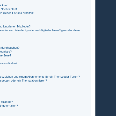
icken!
 Nachrichten!
ed dieses Forums erhalten!
d ignorierten Mitglieder?
e oder zur Liste der ignorierten Mitglieder hinzufügen oder diese
en durchsuchen?
gebnisse?
re Seite?
hemen finden?
esezeichen und einem Abonnements für ein Thema oder Forum?
a setzen oder ein Thema abonnieren?
 zulässig?
hänge erhalten?