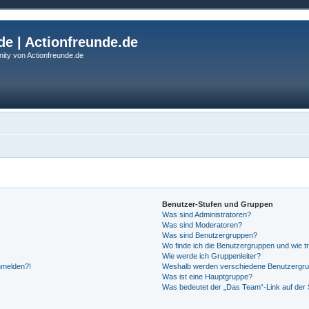
de | Actionfreunde.de
ity von Actionfreunde.de
Benutzer-Stufen und Gruppen
Was sind Administratoren?
Was sind Moderatoren?
Was sind Benutzergruppen?
Wo finde ich die Benutzergruppen und wie tr
Wie werde ich Gruppenleiter?
anmelden?!
Weshalb werden verschiedene Benutzergrupp
Was ist eine Hauptgruppe?
Was bedeutet der „Das Team“-Link auf der S