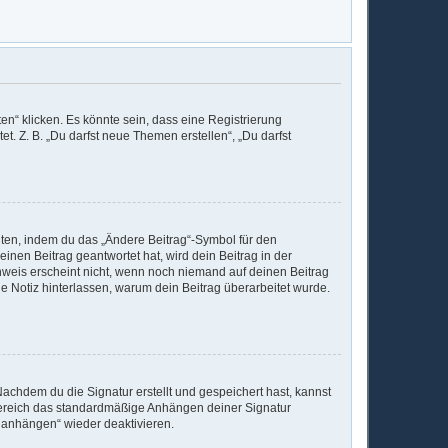
n“ klicken. Es könnte sein, dass eine Registrierung
t. Z. B. „Du darfst neue Themen erstellen“, „Du darfst
iten, indem du das „Ändere Beitrag“-Symbol für den
inen Beitrag geantwortet hat, wird dein Beitrag in der
nweis erscheint nicht, wenn noch niemand auf deinen Beitrag
ine Notiz hinterlassen, warum dein Beitrag überarbeitet wurde.
achdem du die Signatur erstellt und gespeichert hast, kannst
Bereich das standardmäßige Anhängen deiner Signatur
r anhängen“ wieder deaktivieren.