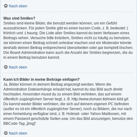
Nach oben
Was sind Smilies?
Smilies sind kleine Bilder, die benutzt werden können, um ein Gefühl
auszudrücken. Für jeden Smilie gibt es einen kurzen Code, z. B. bedeutet :)
fröhlich und :( traurig. Die Liste aller Smilies kannst du beim Verfassen eines
Beitrags sehen. Versuche bitte trotzdem, Smilies nicht zu häufig zu benutzen,
sie können einen Beitrag schnell unlesbar machen und ein Moderator könnte
deshalb deinen Beitrag entsprechend überarbeiten oder gar komplett löschen.
Die Board-Administration kann auch die Anzahl der Smilies begrenzen, die du
in einem Beitrag benutzen kannst.
Nach oben
Kann ich Bilder in meine Beiträge einfügen?
Ja, Bilder können in deinem Beitrag angezeigt werden. Wenn die
Administration Dateianhänge erlaubt hat, kannst du das Bild auch direkt
hochladen. Ansonsten musst du zu einem Bild verlinken, das auf einem
öffentlich zugänglichen Server liegt, z. B. http://www.domain.tld/mein-bild.gif.
Du kannst weder Bilder verlinken, die sich auf deinem eigenen PC befinden
(außer es ist ein öffentlich zugänglicher Server), noch zu Bildern, die nur nach
einer Anmeldung verfügbar sind, z. B. Hotmail- oder Yahoo-Mailboxen, mit
einem Passwort geschützte Seiten usw. Um das Bild anzuzeigen, benutze den
BBCode-Tag „[img]“.
Nach oben