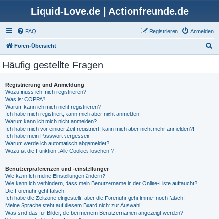
Liquid-Love.de | Actionfreunde.de
FAQ
Registrieren
Anmelden
S
Foren-Übersicht
u
Häufig gestellte Fragen
c
h
Registrierung und Anmeldung
Wozu muss ich mich registrieren?
e
Was ist COPPA?
Warum kann ich mich nicht registrieren?
Ich habe mich registriert, kann mich aber nicht anmelden!
Warum kann ich mich nicht anmelden?
Ich habe mich vor einiger Zeit registriert, kann mich aber nicht mehr anmelden?!
Ich habe mein Passwort vergessen!
Warum werde ich automatisch abgemeldet?
Wozu ist die Funktion „Alle Cookies löschen“?
Benutzerpräferenzen und -einstellungen
Wie kann ich meine Einstellungen ändern?
Wie kann ich verhindern, dass mein Benutzername in der Online-Liste auftaucht?
Die Forenuhr geht falsch!
Ich habe die Zeitzone eingestellt, aber die Forenuhr geht immer noch falsch!
Meine Sprache steht auf diesem Board nicht zur Auswahl!
Was sind das für Bilder, die bei meinem Benutzernamen angezeigt werden?