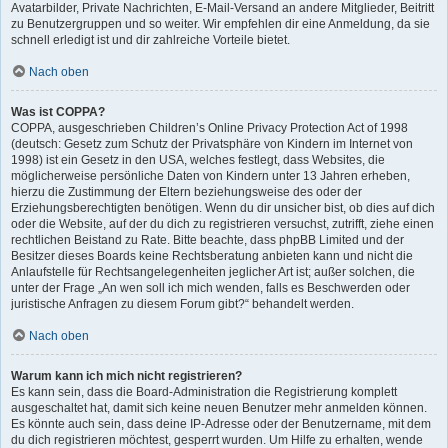
Avatarbilder, Private Nachrichten, E-Mail-Versand an andere Mitglieder, Beitritt
zu Benutzergruppen und so weiter. Wir empfehlen dir eine Anmeldung, da sie
schnell erledigt ist und dir zahlreiche Vorteile bietet.
Nach oben
Was ist COPPA?
COPPA, ausgeschrieben Children’s Online Privacy Protection Act of 1998
(deutsch: Gesetz zum Schutz der Privatsphäre von Kindern im Internet von
1998) ist ein Gesetz in den USA, welches festlegt, dass Websites, die
möglicherweise persönliche Daten von Kindern unter 13 Jahren erheben,
hierzu die Zustimmung der Eltern beziehungsweise des oder der
Erziehungsberechtigten benötigen. Wenn du dir unsicher bist, ob dies auf dich
oder die Website, auf der du dich zu registrieren versuchst, zutrifft, ziehe einen
rechtlichen Beistand zu Rate. Bitte beachte, dass phpBB Limited und der
Besitzer dieses Boards keine Rechtsberatung anbieten kann und nicht die
Anlaufstelle für Rechtsangelegenheiten jeglicher Art ist; außer solchen, die
unter der Frage „An wen soll ich mich wenden, falls es Beschwerden oder
juristische Anfragen zu diesem Forum gibt?“ behandelt werden.
Nach oben
Warum kann ich mich nicht registrieren?
Es kann sein, dass die Board-Administration die Registrierung komplett
ausgeschaltet hat, damit sich keine neuen Benutzer mehr anmelden können.
Es könnte auch sein, dass deine IP-Adresse oder der Benutzername, mit dem
du dich registrieren möchtest, gesperrt wurden. Um Hilfe zu erhalten, wende