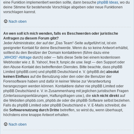
eine Funktion implementiert werden sollte, dann besuche
phpBB Ideas
, wo du
deine Stimme für bestehende Vorschläge abgeben oder neue Funktionen
vorschlagen kannst.
Nach oben
An wen soll ich mich wenden, falls es Beschwerden oder juristische
Anfragen zu diesem Forum gibt?
Jeder Administrator, der auf der „Das Team“-Seite aufgeführt ist, ist ein
geeigneter Kontakt für deine Beschwerde. Wenn du so keine Antwort erhältst,
solltest du den Besitzer der Domain kontaktieren (führe dazu eine
„WHOIS“-Abfrage
durch) oder — falls diese Seite bei einem kostenlosen
Webhoster wie z. B. Yahoo!, free.fr, funpic.de usw. liegt — den Support oder
den Abuse-Kontakt des betreffenden Dienstes. Bitte beachte, dass phpBB
Limited (phpBB.com) und phpBB Deutschland e. V. (phpBB.de)
absolut
keinen Einfluss
auf die Benutzung oder den oder die Benutzer der
Forensoftware haben und dafür in keiner Weise zur Verantwortung
herangezogen werden können. Kontaktiere daher nie phpBB Limited oder
phpBB Deutschland e. V. in Zusammenhang mit jeglichen juristischen Fragen
(Unterlassungserklärungen, Haftungsfragen usw.), die
sich nicht direkt
auf
die Websiten phpbb.com, phpbb.de oder die phpBB-Software selbst beziehen.
Falls du phpBB Limited oder phpBB Deutschland e. V. E-Mails schreibst, die
die
Softwarenutzung durch Dritte
betreffen, so wirst du, wenn überhaupt,
höchstens eine knappe Antwort erhalten.
Nach oben