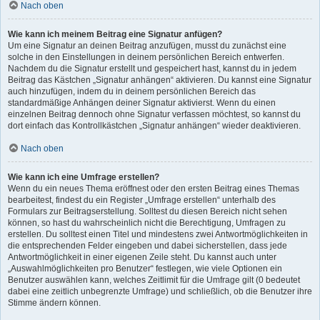
Nach oben
Wie kann ich meinem Beitrag eine Signatur anfügen?
Um eine Signatur an deinen Beitrag anzufügen, musst du zunächst eine
solche in den Einstellungen in deinem persönlichen Bereich entwerfen.
Nachdem du die Signatur erstellt und gespeichert hast, kannst du in jedem
Beitrag das Kästchen „Signatur anhängen“ aktivieren. Du kannst eine Signatur
auch hinzufügen, indem du in deinem persönlichen Bereich das
standardmäßige Anhängen deiner Signatur aktivierst. Wenn du einen
einzelnen Beitrag dennoch ohne Signatur verfassen möchtest, so kannst du
dort einfach das Kontrollkästchen „Signatur anhängen“ wieder deaktivieren.
Nach oben
Wie kann ich eine Umfrage erstellen?
Wenn du ein neues Thema eröffnest oder den ersten Beitrag eines Themas
bearbeitest, findest du ein Register „Umfrage erstellen“ unterhalb des
Formulars zur Beitragserstellung. Solltest du diesen Bereich nicht sehen
können, so hast du wahrscheinlich nicht die Berechtigung, Umfragen zu
erstellen. Du solltest einen Titel und mindestens zwei Antwortmöglichkeiten in
die entsprechenden Felder eingeben und dabei sicherstellen, dass jede
Antwortmöglichkeit in einer eigenen Zeile steht. Du kannst auch unter
„Auswahlmöglichkeiten pro Benutzer“ festlegen, wie viele Optionen ein
Benutzer auswählen kann, welches Zeitlimit für die Umfrage gilt (0 bedeutet
dabei eine zeitlich unbegrenzte Umfrage) und schließlich, ob die Benutzer ihre
Stimme ändern können.