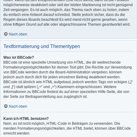
holen. Wenn du den entsprechenden Link nicht siehst, dann ist die Funktion
möglicherweise deaktiviert oder seit der letzten Markierung ist nicht genügend
Zeit vergangen. Es ist auch möglich, das Thema nach oben zu holen, indem
du einfach eine Antwort darauf schreibst. Stelle jedoch sicher, dass du die
Regeln dieses Boards beachtest! Es wird meist nicht gerne gesehen, wenn
ohne triftigen Grund auf alte oder abgeschlossene Themen geantwortet wird.
Nach oben
Textformatierung und Thementypen
Was ist BBCode?
BBCode ist eine spezielle Umsetzung von HTML, die dir weitreichende
Formatierungsmöglichkeiten für deinen Text gibt. Die Rechte zur Verwendung
von BBCode werden durch die Board-Administration vergeben, können
jedoch auch durch dich für jeden einzelnen Beitrag deaktiviert werden.
BBCode ist ähnlich wie HTML aufgebaut, jedoch werden Tags von eckigen („[“
und „]“) statt spitzen („<“ und „>“) Klammern eingeschlossen. Weitere
Informationen zu BBCode findest du auf einer speziellen Hilfe-Seite, die von
der Seite zur Beitragserstellung aus zugänglich ist.
Nach oben
Kann ich HTML benutzen?
Nein, es ist nicht möglich, HTML-Code in Beiträgen zu verwenden. Die
meisten Formatierungsmöglichkeiten, die HTML bietet, können über BBCode
erreicht werden.