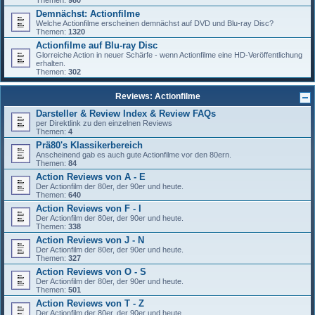
Themen:
980
Demnächst: Actionfilme
Welche Actionfilme erscheinen demnächst auf DVD und Blu-ray Disc?
Themen:
1320
Actionfilme auf Blu-ray Disc
Glorreiche Action in neuer Schärfe - wenn Actionfilme eine HD-Veröffentlichung
erhalten.
Themen:
302
Reviews: Actionfilme
Darsteller & Review Index & Review FAQs
per Direktlink zu den einzelnen Reviews
Themen:
4
Prä80's Klassikerbereich
Anscheinend gab es auch gute Actionfilme vor den 80ern.
Themen:
84
Action Reviews von A - E
Der Actionfilm der 80er, der 90er und heute.
Themen:
640
Action Reviews von F - I
Der Actionfilm der 80er, der 90er und heute.
Themen:
338
Action Reviews von J - N
Der Actionfilm der 80er, der 90er und heute.
Themen:
327
Action Reviews von O - S
Der Actionfilm der 80er, der 90er und heute.
Themen:
501
Action Reviews von T - Z
Der Actionfilm der 80er, der 90er und heute.