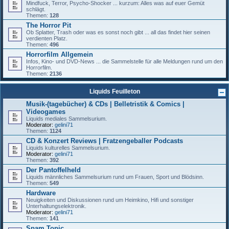
Mindfuck, Terror, Psycho-Shocker ... kurzum: Alles was auf euer Gemüt
schlägt.
Themen:
128
The Horror Pit
Ob Splatter, Trash oder was es sonst noch gibt ... all das findet hier seinen
verdienten Platz.
Themen:
496
Horrorfilm Allgemein
Infos, Kino- und DVD-News ... die Sammelstelle für alle Meldungen rund um den
Horrorfilm.
Themen:
2136
Liquids Feuilleton
Musik-(tagebücher) & CDs | Belletristik & Comics |
Videogames
Liquids mediales Sammelsurium.
Moderator:
gelini71
Themen:
1124
CD & Konzert Reviews | Fratzengeballer Podcasts
Liquids kulturelles Sammelsurium.
Moderator:
gelini71
Themen:
392
Der Pantoffelheld
Liquids männliches Sammelsurium rund um Frauen, Sport und Blödsinn.
Themen:
549
Hardware
Neuigkeiten und Diskussionen rund um Heimkino, Hifi und sonstiger
Unterhaltungselektronik.
Moderator:
gelini71
Themen:
141
Spam Topic