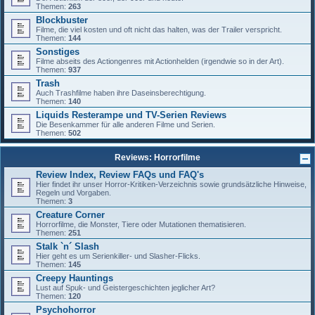
Themen:
263
Blockbuster
Filme, die viel kosten und oft nicht das halten, was der Trailer verspricht.
Themen:
144
Sonstiges
Filme abseits des Actiongenres mit Actionhelden (irgendwie so in der Art).
Themen:
937
Trash
Auch Trashfilme haben ihre Daseinsberechtigung.
Themen:
140
Liquids Resterampe und TV-Serien Reviews
Die Besenkammer für alle anderen Filme und Serien.
Themen:
502
Reviews: Horrorfilme
Review Index, Review FAQs und FAQ's
Hier findet ihr unser Horror-Kritiken-Verzeichnis sowie grundsätzliche Hinweise,
Regeln und Vorgaben.
Themen:
3
Creature Corner
Horrorfilme, die Monster, Tiere oder Mutationen thematisieren.
Themen:
251
Stalk `n´ Slash
Hier geht es um Serienkiller- und Slasher-Flicks.
Themen:
145
Creepy Hauntings
Lust auf Spuk- und Geistergeschichten jeglicher Art?
Themen:
120
Psychohorror