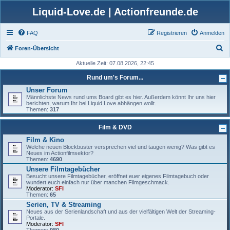
Liquid-Love.de | Actionfreunde.de
FAQ
Registrieren
Anmelden
S
Foren-Übersicht
u
Aktuelle Zeit: 07.08.2026, 22:45
c
Rund um's Forum...
h
Unser Forum
Männlichste News rund ums Board gibt es hier. Außerdem könnt Ihr uns hier
e
berichten, warum Ihr bei Liquid Love abhängen wollt.
Themen:
317
Film & DVD
Film & Kino
Welche neuen Blockbuster versprechen viel und taugen wenig? Was gibt es
Neues im Actionfilmsektor?
Themen:
4690
Unsere Filmtagebücher
Besucht unsere Filmtagebücher, eröffnet euer eigenes Filmtagebuch oder
wundert euch einfach nur über manchen Filmgeschmack.
Moderator:
SFI
Themen:
65
Serien, TV & Streaming
Neues aus der Serienlandschaft und aus der vielfältigen Welt der Streaming-
Portale.
Moderator:
SFI