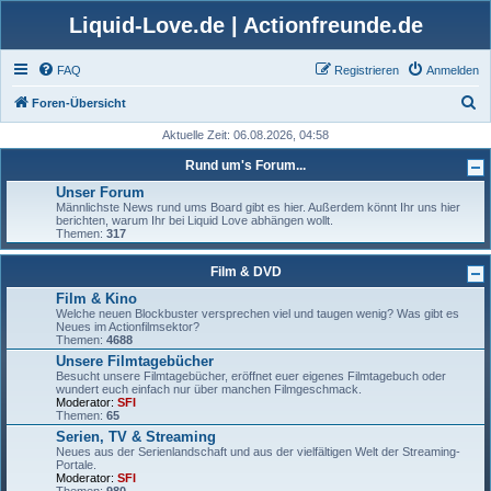
Liquid-Love.de | Actionfreunde.de
FAQ
Registrieren
Anmelden
S
Foren-Übersicht
u
Aktuelle Zeit: 06.08.2026, 04:58
c
Rund um's Forum...
h
Unser Forum
Männlichste News rund ums Board gibt es hier. Außerdem könnt Ihr uns hier
e
berichten, warum Ihr bei Liquid Love abhängen wollt.
Themen:
317
Film & DVD
Film & Kino
Welche neuen Blockbuster versprechen viel und taugen wenig? Was gibt es
Neues im Actionfilmsektor?
Themen:
4688
Unsere Filmtagebücher
Besucht unsere Filmtagebücher, eröffnet euer eigenes Filmtagebuch oder
wundert euch einfach nur über manchen Filmgeschmack.
Moderator:
SFI
Themen:
65
Serien, TV & Streaming
Neues aus der Serienlandschaft und aus der vielfältigen Welt der Streaming-
Portale.
Moderator:
SFI