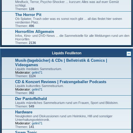
Mindfuck, Terror, Psycho-Shocker ... kurzum: Alles was auf euer Gemüt
schlägt.
Themen:
128
The Horror Pit
Ob Splatter, Trash oder was es sonst noch gibt ... all das findet hier seinen
verdienten Platz.
Themen:
496
Horrorfilm Allgemein
Infos, Kino- und DVD-News ... die Sammelstelle für alle Meldungen rund um den
Horrorfilm.
Themen:
2136
Liquids Feuilleton
Musik-(tagebücher) & CDs | Belletristik & Comics |
Videogames
Liquids mediales Sammelsurium.
Moderator:
gelini71
Themen:
1124
CD & Konzert Reviews | Fratzengeballer Podcasts
Liquids kulturelles Sammelsurium.
Moderator:
gelini71
Themen:
392
Der Pantoffelheld
Liquids männliches Sammelsurium rund um Frauen, Sport und Blödsinn.
Themen:
549
Hardware
Neuigkeiten und Diskussionen rund um Heimkino, Hifi und sonstiger
Unterhaltungselektronik.
Moderator:
gelini71
Themen:
141
Spam Topic