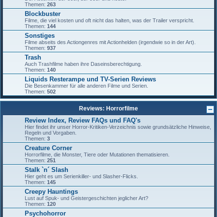
Themen:
263
Blockbuster
Filme, die viel kosten und oft nicht das halten, was der Trailer verspricht.
Themen:
144
Sonstiges
Filme abseits des Actiongenres mit Actionhelden (irgendwie so in der Art).
Themen:
937
Trash
Auch Trashfilme haben ihre Daseinsberechtigung.
Themen:
140
Liquids Resterampe und TV-Serien Reviews
Die Besenkammer für alle anderen Filme und Serien.
Themen:
502
Reviews: Horrorfilme
Review Index, Review FAQs und FAQ's
Hier findet ihr unser Horror-Kritiken-Verzeichnis sowie grundsätzliche Hinweise,
Regeln und Vorgaben.
Themen:
3
Creature Corner
Horrorfilme, die Monster, Tiere oder Mutationen thematisieren.
Themen:
251
Stalk `n´ Slash
Hier geht es um Serienkiller- und Slasher-Flicks.
Themen:
145
Creepy Hauntings
Lust auf Spuk- und Geistergeschichten jeglicher Art?
Themen:
120
Psychohorror