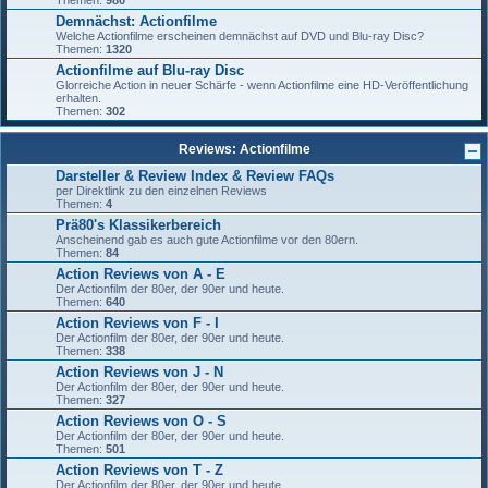
Themen:
980
Demnächst: Actionfilme
Welche Actionfilme erscheinen demnächst auf DVD und Blu-ray Disc?
Themen:
1320
Actionfilme auf Blu-ray Disc
Glorreiche Action in neuer Schärfe - wenn Actionfilme eine HD-Veröffentlichung
erhalten.
Themen:
302
Reviews: Actionfilme
Darsteller & Review Index & Review FAQs
per Direktlink zu den einzelnen Reviews
Themen:
4
Prä80's Klassikerbereich
Anscheinend gab es auch gute Actionfilme vor den 80ern.
Themen:
84
Action Reviews von A - E
Der Actionfilm der 80er, der 90er und heute.
Themen:
640
Action Reviews von F - I
Der Actionfilm der 80er, der 90er und heute.
Themen:
338
Action Reviews von J - N
Der Actionfilm der 80er, der 90er und heute.
Themen:
327
Action Reviews von O - S
Der Actionfilm der 80er, der 90er und heute.
Themen:
501
Action Reviews von T - Z
Der Actionfilm der 80er, der 90er und heute.