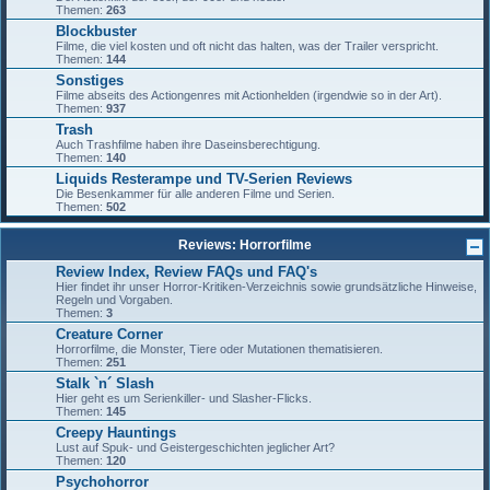
Themen:
263
Blockbuster
Filme, die viel kosten und oft nicht das halten, was der Trailer verspricht.
Themen:
144
Sonstiges
Filme abseits des Actiongenres mit Actionhelden (irgendwie so in der Art).
Themen:
937
Trash
Auch Trashfilme haben ihre Daseinsberechtigung.
Themen:
140
Liquids Resterampe und TV-Serien Reviews
Die Besenkammer für alle anderen Filme und Serien.
Themen:
502
Reviews: Horrorfilme
Review Index, Review FAQs und FAQ's
Hier findet ihr unser Horror-Kritiken-Verzeichnis sowie grundsätzliche Hinweise,
Regeln und Vorgaben.
Themen:
3
Creature Corner
Horrorfilme, die Monster, Tiere oder Mutationen thematisieren.
Themen:
251
Stalk `n´ Slash
Hier geht es um Serienkiller- und Slasher-Flicks.
Themen:
145
Creepy Hauntings
Lust auf Spuk- und Geistergeschichten jeglicher Art?
Themen:
120
Psychohorror