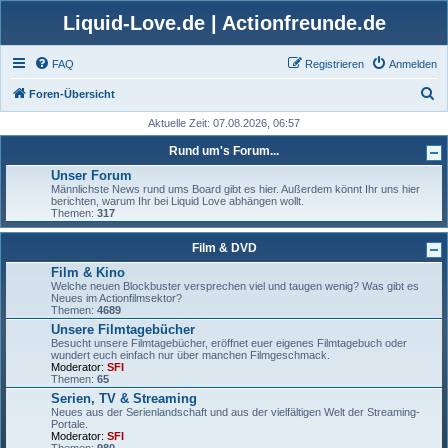
Liquid-Love.de | Actionfreunde.de
FAQ
Registrieren
Anmelden
S
Foren-Übersicht
u
Aktuelle Zeit: 07.08.2026, 06:57
c
Rund um's Forum...
h
Unser Forum
Männlichste News rund ums Board gibt es hier. Außerdem könnt Ihr uns hier
e
berichten, warum Ihr bei Liquid Love abhängen wollt.
Themen:
317
Film & DVD
Film & Kino
Welche neuen Blockbuster versprechen viel und taugen wenig? Was gibt es
Neues im Actionfilmsektor?
Themen:
4689
Unsere Filmtagebücher
Besucht unsere Filmtagebücher, eröffnet euer eigenes Filmtagebuch oder
wundert euch einfach nur über manchen Filmgeschmack.
Moderator:
SFI
Themen:
65
Serien, TV & Streaming
Neues aus der Serienlandschaft und aus der vielfältigen Welt der Streaming-
Portale.
Moderator:
SFI