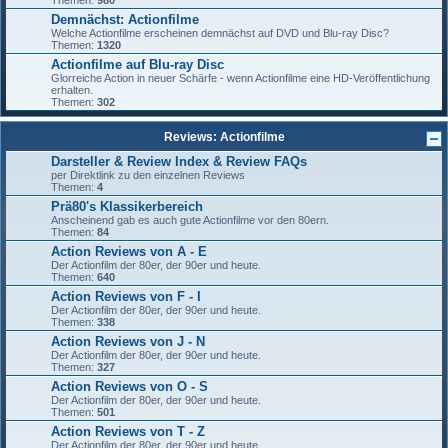
Themen:
980
Demnächst: Actionfilme
Welche Actionfilme erscheinen demnächst auf DVD und Blu-ray Disc?
Themen:
1320
Actionfilme auf Blu-ray Disc
Glorreiche Action in neuer Schärfe - wenn Actionfilme eine HD-Veröffentlichung
erhalten.
Themen:
302
Reviews: Actionfilme
Darsteller & Review Index & Review FAQs
per Direktlink zu den einzelnen Reviews
Themen:
4
Prä80's Klassikerbereich
Anscheinend gab es auch gute Actionfilme vor den 80ern.
Themen:
84
Action Reviews von A - E
Der Actionfilm der 80er, der 90er und heute.
Themen:
640
Action Reviews von F - I
Der Actionfilm der 80er, der 90er und heute.
Themen:
338
Action Reviews von J - N
Der Actionfilm der 80er, der 90er und heute.
Themen:
327
Action Reviews von O - S
Der Actionfilm der 80er, der 90er und heute.
Themen:
501
Action Reviews von T - Z
Der Actionfilm der 80er, der 90er und heute.