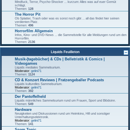
Mindfuck, Terror, Psycho-Shocker ... kurzum: Alles was auf euer Gemüt
schlägt.
Themen:
128
The Horror Pit
Ob Splatter, Trash oder was es sonst noch gibt ... all das findet hier seinen
verdienten Platz.
Themen:
496
Horrorfilm Allgemein
Infos, Kino- und DVD-News ... die Sammelstelle für alle Meldungen rund um den
Horrorfilm.
Themen:
2136
Liquids Feuilleton
Musik-(tagebücher) & CDs | Belletristik & Comics |
Videogames
Liquids mediales Sammelsurium.
Moderator:
gelini71
Themen:
1124
CD & Konzert Reviews | Fratzengeballer Podcasts
Liquids kulturelles Sammelsurium.
Moderator:
gelini71
Themen:
392
Der Pantoffelheld
Liquids männliches Sammelsurium rund um Frauen, Sport und Blödsinn.
Themen:
549
Hardware
Neuigkeiten und Diskussionen rund um Heimkino, Hifi und sonstiger
Unterhaltungselektronik.
Moderator:
gelini71
Themen:
141
Spam Topic