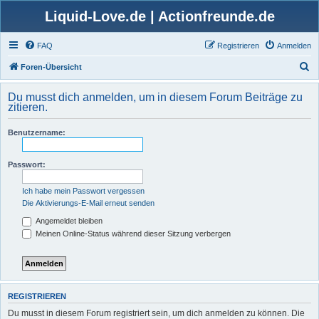
Liquid-Love.de | Actionfreunde.de
FAQ
Registrieren
Anmelden
S
Foren-Übersicht
u
Du musst dich anmelden, um in diesem Forum Beiträge zu
c
zitieren.
h
Benutzername:
e
Passwort:
Ich habe mein Passwort vergessen
Die Aktivierungs-E-Mail erneut senden
Angemeldet bleiben
Meinen Online-Status während dieser Sitzung verbergen
REGISTRIEREN
Du musst in diesem Forum registriert sein, um dich anmelden zu können. Die