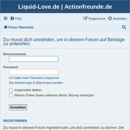
Liquid-Love.de | Actionfreunde.de
FAQ
Registrieren
Anmelden
S
Foren-Übersicht
u
Du musst dich anmelden, um in diesem Forum auf Beiträge
c
zu antworten.
h
Benutzername:
e
Passwort:
Ich habe mein Passwort vergessen
Die Aktivierungs-E-Mail erneut senden
Angemeldet bleiben
Meinen Online-Status während dieser Sitzung verbergen
REGISTRIEREN
Du musst in diesem Forum registriert sein, um dich anmelden zu können. Die