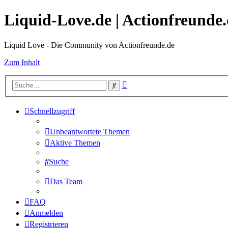
Liquid-Love.de | Actionfreunde
Liquid Love - Die Community von Actionfreunde.de
Zum Inhalt
Erweiterte
Suche
Suche
Schnellzugriff
Unbeantwortete Themen
Aktive Themen
Suche
Das Team
FAQ
Anmelden
Registrieren