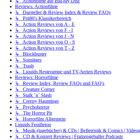
↳ Actionfilme auf Blu-ray Disc
Reviews: Actionfilme
↳ Darsteller & Review Index & Review FAQs
↳ Prä80's Klassikerbereich
↳ Action Reviews von A - E
↳ Action Reviews von F - I
↳ Action Reviews von J - N
↳ Action Reviews von O - S
↳ Action Reviews von T - Z
↳ Blockbuster
↳ Sonstiges
↳ Trash
↳ Liquids Resterampe und TV-Serien Reviews
Reviews: Horrorfilme
↳ Review Index, Review FAQs und FAQ's
↳ Creature Corner
↳ Stalk `n´ Slash
↳ Creepy Hauntings
↳ Psychohorror
↳ The Horror Pit
↳ Horrorfilm Allgemein
Liquids Feuilleton
↳ Musik-(tagebücher) & CDs | Belletristik & Comics | Video
↳ CD & Konzert Reviews | Fratzengeballer Podcasts