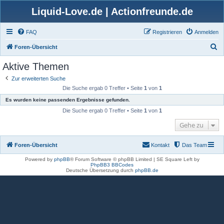
Liquid-Love.de | Actionfreunde.de
FAQ
Registrieren
Anmelden
S
Foren-Übersicht
u
Aktive Themen
c
Zur erweiterten Suche
h
Die Suche ergab 0 Treffer • Seite
1
von
1
e
Es wurden keine passenden Ergebnisse gefunden.
Die Suche ergab 0 Treffer • Seite
1
von
1
Gehe zu
Foren-Übersicht
Kontakt
Das Team
Powered by
phpBB
® Forum Software © phpBB Limited | SE Square Left by
PhpBB3 BBCodes
Deutsche Übersetzung durch
phpBB.de