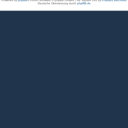
Powered by
phpBB
® Forum Software © phpBB Limited | SE Square Left by
PhpBB3 BBCodes
Deutsche Übersetzung durch
phpBB.de