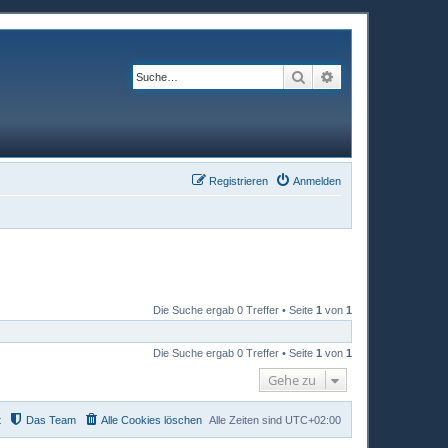
Suche
Erweiterte Suche
Registrieren
Anmelden
Die Suche ergab 0 Treffer • Seite
1
von
1
Die Suche ergab 0 Treffer • Seite
1
von
1
Gehe zu
t
Das Team
Alle Cookies löschen
Alle Zeiten sind
UTC+02:00