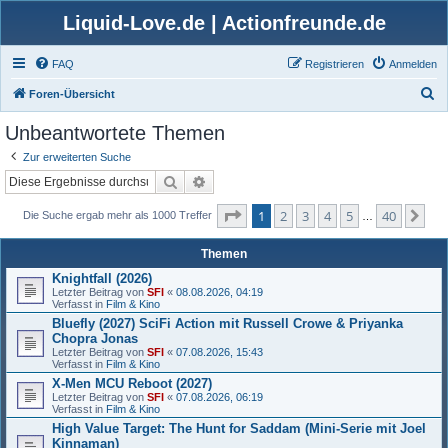
Liquid-Love.de | Actionfreunde.de
FAQ
Registrieren
Anmelden
S
Foren-Übersicht
u
Unbeantwortete Themen
c
Zur erweiterten Suche
h
Suche
Erweiterte Suche
e
Seite
1
von
40
1
2
3
4
5
40
Nä
Die Suche ergab mehr als 1000 Treffer
…
Themen
Knightfall (2026)
Letzter Beitrag von
SFI
«
08.08.2026, 04:19
Verfasst in
Film & Kino
Bluefly (2027) SciFi Action mit Russell Crowe & Priyanka
Chopra Jonas
Letzter Beitrag von
SFI
«
07.08.2026, 15:43
Verfasst in
Film & Kino
X-Men MCU Reboot (2027)
Letzter Beitrag von
SFI
«
07.08.2026, 06:19
Verfasst in
Film & Kino
High Value Target: The Hunt for Saddam (Mini-Serie mit Joel
Kinnaman)