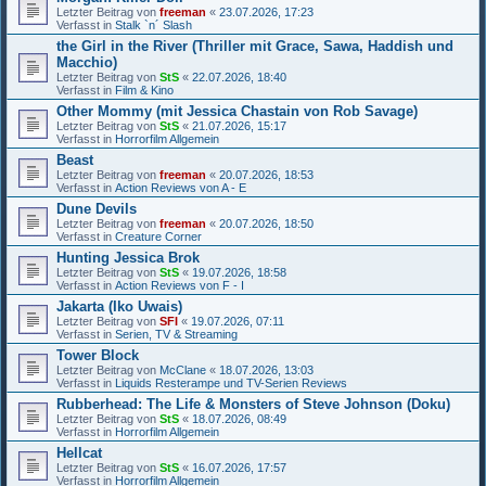
Letzter Beitrag von
freeman
«
23.07.2026, 17:23
Verfasst in
Stalk `n´ Slash
the Girl in the River (Thriller mit Grace, Sawa, Haddish und
Macchio)
Letzter Beitrag von
StS
«
22.07.2026, 18:40
Verfasst in
Film & Kino
Other Mommy (mit Jessica Chastain von Rob Savage)
Letzter Beitrag von
StS
«
21.07.2026, 15:17
Verfasst in
Horrorfilm Allgemein
Beast
Letzter Beitrag von
freeman
«
20.07.2026, 18:53
Verfasst in
Action Reviews von A - E
Dune Devils
Letzter Beitrag von
freeman
«
20.07.2026, 18:50
Verfasst in
Creature Corner
Hunting Jessica Brok
Letzter Beitrag von
StS
«
19.07.2026, 18:58
Verfasst in
Action Reviews von F - I
Jakarta (Iko Uwais)
Letzter Beitrag von
SFI
«
19.07.2026, 07:11
Verfasst in
Serien, TV & Streaming
Tower Block
Letzter Beitrag von
McClane
«
18.07.2026, 13:03
Verfasst in
Liquids Resterampe und TV-Serien Reviews
Rubberhead: The Life & Monsters of Steve Johnson (Doku)
Letzter Beitrag von
StS
«
18.07.2026, 08:49
Verfasst in
Horrorfilm Allgemein
Hellcat
Letzter Beitrag von
StS
«
16.07.2026, 17:57
Verfasst in
Horrorfilm Allgemein