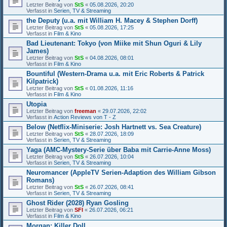
Letzter Beitrag von
StS
«
05.08.2026, 20:20
Verfasst in
Serien, TV & Streaming
the Deputy (u.a. mit William H. Macey & Stephen Dorff)
Letzter Beitrag von
StS
«
05.08.2026, 17:25
Verfasst in
Film & Kino
Bad Lieutenant: Tokyo (von Miike mit Shun Oguri & Lily
James)
Letzter Beitrag von
StS
«
04.08.2026, 08:01
Verfasst in
Film & Kino
Bountiful (Western-Drama u.a. mit Eric Roberts & Patrick
Kilpatrick)
Letzter Beitrag von
StS
«
01.08.2026, 11:16
Verfasst in
Film & Kino
Utopia
Letzter Beitrag von
freeman
«
29.07.2026, 22:02
Verfasst in
Action Reviews von T - Z
Below (Netflix-Miniserie: Josh Hartnett vs. Sea Creature)
Letzter Beitrag von
StS
«
28.07.2026, 18:09
Verfasst in
Serien, TV & Streaming
Yaga (AMC-Mystery-Serie über Baba mit Carrie-Anne Moss)
Letzter Beitrag von
StS
«
26.07.2026, 10:04
Verfasst in
Serien, TV & Streaming
Neuromancer (AppleTV Serien-Adaption des William Gibson
Romans)
Letzter Beitrag von
StS
«
26.07.2026, 08:41
Verfasst in
Serien, TV & Streaming
Ghost Rider (2028) Ryan Gosling
Letzter Beitrag von
SFI
«
26.07.2026, 06:21
Verfasst in
Film & Kino
Morgan: Killer Doll