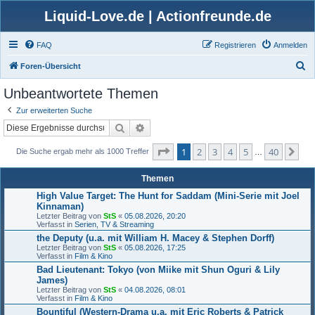
Liquid-Love.de | Actionfreunde.de
FAQ
Registrieren
Anmelden
S
Foren-Übersicht
u
Unbeantwortete Themen
c
Zur erweiterten Suche
h
Suche
Erweiterte Suche
e
Seite
1
von
40
1
2
3
4
5
40
Nä
Die Suche ergab mehr als 1000 Treffer
…
Themen
High Value Target: The Hunt for Saddam (Mini-Serie mit Joel
Kinnaman)
Letzter Beitrag von
StS
«
05.08.2026, 20:20
Verfasst in
Serien, TV & Streaming
the Deputy (u.a. mit William H. Macey & Stephen Dorff)
Letzter Beitrag von
StS
«
05.08.2026, 17:25
Verfasst in
Film & Kino
Bad Lieutenant: Tokyo (von Miike mit Shun Oguri & Lily
James)
Letzter Beitrag von
StS
«
04.08.2026, 08:01
Verfasst in
Film & Kino
Bountiful (Western-Drama u.a. mit Eric Roberts & Patrick