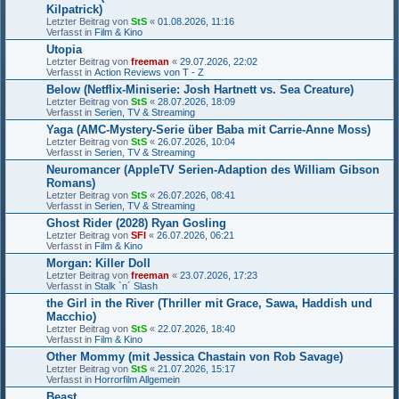
Kilpatrick)
Letzter Beitrag von
StS
«
01.08.2026, 11:16
Verfasst in
Film & Kino
Utopia
Letzter Beitrag von
freeman
«
29.07.2026, 22:02
Verfasst in
Action Reviews von T - Z
Below (Netflix-Miniserie: Josh Hartnett vs. Sea Creature)
Letzter Beitrag von
StS
«
28.07.2026, 18:09
Verfasst in
Serien, TV & Streaming
Yaga (AMC-Mystery-Serie über Baba mit Carrie-Anne Moss)
Letzter Beitrag von
StS
«
26.07.2026, 10:04
Verfasst in
Serien, TV & Streaming
Neuromancer (AppleTV Serien-Adaption des William Gibson
Romans)
Letzter Beitrag von
StS
«
26.07.2026, 08:41
Verfasst in
Serien, TV & Streaming
Ghost Rider (2028) Ryan Gosling
Letzter Beitrag von
SFI
«
26.07.2026, 06:21
Verfasst in
Film & Kino
Morgan: Killer Doll
Letzter Beitrag von
freeman
«
23.07.2026, 17:23
Verfasst in
Stalk `n´ Slash
the Girl in the River (Thriller mit Grace, Sawa, Haddish und
Macchio)
Letzter Beitrag von
StS
«
22.07.2026, 18:40
Verfasst in
Film & Kino
Other Mommy (mit Jessica Chastain von Rob Savage)
Letzter Beitrag von
StS
«
21.07.2026, 15:17
Verfasst in
Horrorfilm Allgemein
Beast