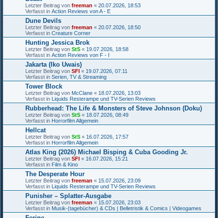
Letzter Beitrag von
freeman
«
20.07.2026, 18:53
Verfasst in
Action Reviews von A - E
Dune Devils
Letzter Beitrag von
freeman
«
20.07.2026, 18:50
Verfasst in
Creature Corner
Hunting Jessica Brok
Letzter Beitrag von
StS
«
19.07.2026, 18:58
Verfasst in
Action Reviews von F - I
Jakarta (Iko Uwais)
Letzter Beitrag von
SFI
«
19.07.2026, 07:11
Verfasst in
Serien, TV & Streaming
Tower Block
Letzter Beitrag von
McClane
«
18.07.2026, 13:03
Verfasst in
Liquids Resterampe und TV-Serien Reviews
Rubberhead: The Life & Monsters of Steve Johnson (Doku)
Letzter Beitrag von
StS
«
18.07.2026, 08:49
Verfasst in
Horrorfilm Allgemein
Hellcat
Letzter Beitrag von
StS
«
16.07.2026, 17:57
Verfasst in
Horrorfilm Allgemein
Atlas King (2026) Michael Bisping & Cuba Gooding Jr.
Letzter Beitrag von
SFI
«
16.07.2026, 15:21
Verfasst in
Film & Kino
The Desperate Hour
Letzter Beitrag von
freeman
«
15.07.2026, 23:09
Verfasst in
Liquids Resterampe und TV-Serien Reviews
Punisher – Splatter-Ausgabe
Letzter Beitrag von
freeman
«
15.07.2026, 23:03
Verfasst in
Musik-(tagebücher) & CDs | Belletristik & Comics | Videogames
Ferine