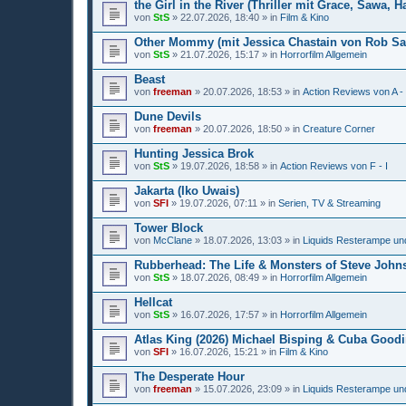
the Girl in the River (Thriller mit Grace, Sawa,
von
StS
» 22.07.2026, 18:40 » in
Film & Kino
Other Mommy (mit Jessica Chastain von Rob Sa
von
StS
» 21.07.2026, 15:17 » in
Horrorfilm Allgemein
Beast
von
freeman
» 20.07.2026, 18:53 » in
Action Reviews von A -
Dune Devils
von
freeman
» 20.07.2026, 18:50 » in
Creature Corner
Hunting Jessica Brok
von
StS
» 19.07.2026, 18:58 » in
Action Reviews von F - I
Jakarta (Iko Uwais)
von
SFI
» 19.07.2026, 07:11 » in
Serien, TV & Streaming
Tower Block
von
McClane
» 18.07.2026, 13:03 » in
Liquids Resterampe un
Rubberhead: The Life & Monsters of Steve John
von
StS
» 18.07.2026, 08:49 » in
Horrorfilm Allgemein
Hellcat
von
StS
» 16.07.2026, 17:57 » in
Horrorfilm Allgemein
Atlas King (2026) Michael Bisping & Cuba Goodi
von
SFI
» 16.07.2026, 15:21 » in
Film & Kino
The Desperate Hour
von
freeman
» 15.07.2026, 23:09 » in
Liquids Resterampe un