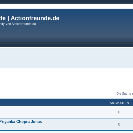
de | Actionfreunde.de
ity von Actionfreunde.de
Die Suche 
ANTWORTEN
0
& Priyanka Chopra Jonas
0