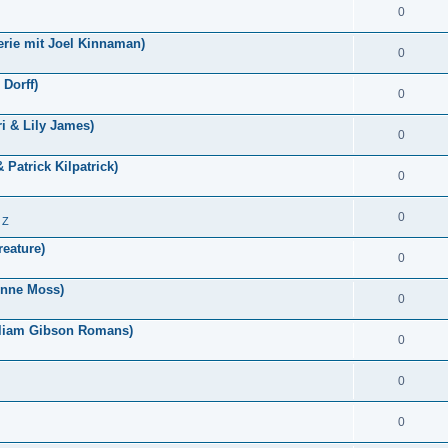
0
erie mit Joel Kinnaman)
0
 Dorff)
0
i & Lily James)
0
 Patrick Kilpatrick)
0
0
 Z
reature)
0
Anne Moss)
0
lliam Gibson Romans)
0
0
0