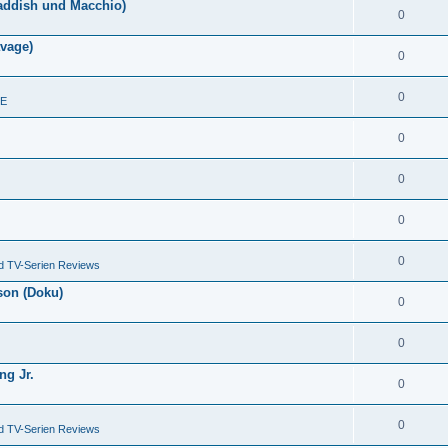
 Haddish und Macchio)
0
vage)
0
0
 E
0
0
0
0
d TV-Serien Reviews
son (Doku)
0
0
ng Jr.
0
0
d TV-Serien Reviews