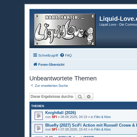
Liquid-Love.
Liquid Love - Die Commun
Schnellzugriff
FAQ
Foren-Übersicht
Unbeantwortete Themen
Zur erweiterten Suche
Suche
Erweiterte Suche
THEMEN
Knightfall (2026)
von
SFI
» 08.08.2026, 04:19 » in
Film & Kino
Bluefly (2027) SciFi Action mit Russell Crowe 
von
SFI
» 07.08.2026, 15:43 » in
Film & Kino