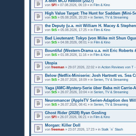
X-Men MCU Reboot (2027)
von
SFI
» 07.08.2026, 06:19 » in
Film & Kino
High Value Target: The Hunt for Saddam (Mini-S
von
StS
» 05.08.2026, 20:20 » in
Serien, TV & Streaming
the Deputy (u.a. mit William H. Macey & Stephen
von
StS
» 05.08.2026, 17:25 » in
Film & Kino
Bad Lieutenant: Tokyo (von Miike mit Shun Ogur
von
StS
» 04.08.2026, 08:01 » in
Film & Kino
Bountiful (Western-Drama u.a. mit Eric Roberts &
von
StS
» 01.08.2026, 11:16 » in
Film & Kino
Utopia
von
freeman
» 29.07.2026, 22:02 » in
Action Reviews von T -
Below (Netflix-Miniserie: Josh Hartnett vs. Sea C
von
StS
» 28.07.2026, 18:09 » in
Serien, TV & Streaming
Yaga (AMC-Mystery-Serie über Baba mit Carrie-
von
StS
» 26.07.2026, 10:04 » in
Serien, TV & Streaming
Neuromancer (AppleTV Serien-Adaption des Wi
von
StS
» 26.07.2026, 08:41 » in
Serien, TV & Streaming
Ghost Rider (2028) Ryan Gosling
von
SFI
» 26.07.2026, 06:21 » in
Film & Kino
Morgan: Killer Doll
von
freeman
» 23.07.2026, 17:23 » in
Stalk `n´ Slash