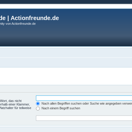
de | Actionfreunde.de
ity von Actionfreunde.de
Wort, das nicht
Nach allen Begriffen suchen oder Suche wie angegeben verwe
rhalb einer Klammer,
tzhalter für teilweise
Nach einem Begriff suchen