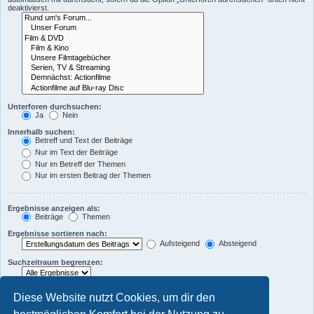
deaktivierst.
Unterforen durchsuchen:
Ja
Nein
Innerhalb suchen:
Betreff und Text der Beiträge
Nur im Text der Beiträge
Nur im Betreff der Themen
Nur im ersten Beitrag der Themen
Ergebnisse anzeigen als:
Beiträge
Themen
Ergebnisse sortieren nach:
Aufsteigend
Absteigend
Suchzeitraum begrenzen:
Die ersten:
Diese Website nutzt Cookies, um dir den
Zeichen der Beiträge anzeigen