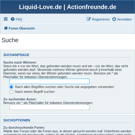
Liquid-Love.de | Actionfreunde.de
FAQ
Registrieren
Anmelden
Foren-Übersicht
Suche
SUCHANFRAGE
Suche nach Wörtern:
Setze ein
+
vor ein Wort, das gefunden werden muss und ein
-
vor ein Wort, das nicht
gefunden werden darf. Verwende mehrere Wörter getrennt durch
|
innerhalb einer
Klammer, wenn nur eines der Wörter gefunden werden muss. Benutze ein * als
Platzhalter für teilweise Übereinstimmungen.
Nach allen Begriffen suchen oder Suche wie angegeben verwenden
Nach einem Begriff suchen
Zu suchender Autor:
Benutze ein * als Platzhalter für teilweise Übereinstimmungen.
SUCHOPTIONEN
Zu durchsuchende Foren:
Wähle das Forum oder die Foren aus, in denen gesucht werden soll. Unterforen werden
automatisch mit durchsucht, sofern du die Option „Unterforen durchsuchen“ unten nicht