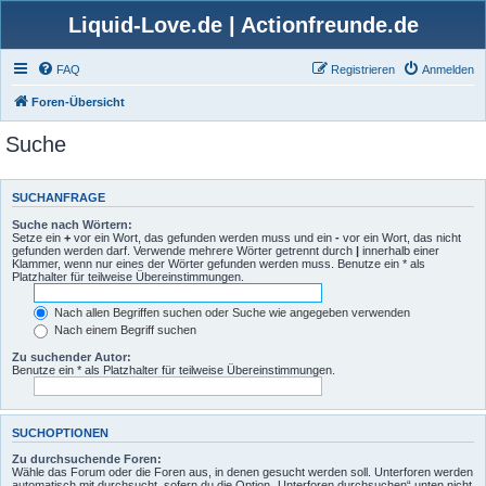
Liquid-Love.de | Actionfreunde.de
FAQ
Registrieren
Anmelden
Foren-Übersicht
Suche
SUCHANFRAGE
Suche nach Wörtern:
Setze ein
+
vor ein Wort, das gefunden werden muss und ein
-
vor ein Wort, das nicht
gefunden werden darf. Verwende mehrere Wörter getrennt durch
|
innerhalb einer
Klammer, wenn nur eines der Wörter gefunden werden muss. Benutze ein * als
Platzhalter für teilweise Übereinstimmungen.
Nach allen Begriffen suchen oder Suche wie angegeben verwenden
Nach einem Begriff suchen
Zu suchender Autor:
Benutze ein * als Platzhalter für teilweise Übereinstimmungen.
SUCHOPTIONEN
Zu durchsuchende Foren:
Wähle das Forum oder die Foren aus, in denen gesucht werden soll. Unterforen werden
automatisch mit durchsucht, sofern du die Option „Unterforen durchsuchen“ unten nicht