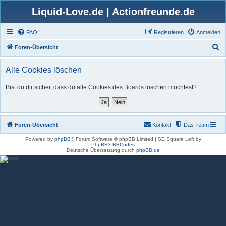
Liquid-Love.de | Actionfreunde.de
FAQ
Registrieren
Anmelden
S
Foren-Übersicht
u
Alle Cookies löschen
c
h
Bist du dir sicher, dass du alle Cookies des Boards löschen möchtest?
e
Foren-Übersicht
Kontakt
Das Team
Powered by
phpBB
® Forum Software © phpBB Limited | SE Square Left by
PhpBB3 BBCodes
Deutsche Übersetzung durch
phpBB.de