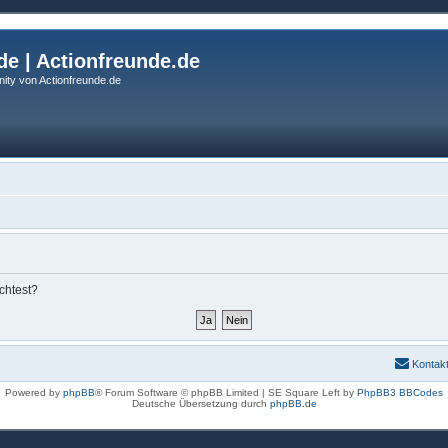
de | Actionfreunde.de
ity von Actionfreunde.de
chtest?
Kontak
Powered by
phpBB
® Forum Software © phpBB Limited | SE Square Left by
PhpBB3 BBCodes
Deutsche Übersetzung durch
phpBB.de