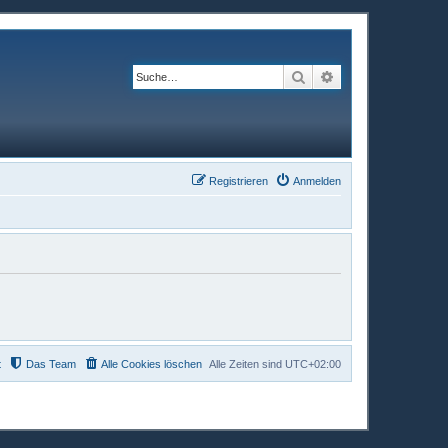
Suche
Erweiterte Suche
Registrieren
Anmelden
t
Das Team
Alle Cookies löschen
Alle Zeiten sind
UTC+02:00