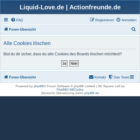
Liquid-Love.de | Actionfreunde.de
FAQ
Registrieren
Anmelden
S
Foren-Übersicht
u
Alle Cookies löschen
c
h
Bist du dir sicher, dass du alle Cookies des Boards löschen möchtest?
e
Foren-Übersicht
Kontakt
Das Team
Powered by
phpBB
® Forum Software © phpBB Limited | SE Square Left by
PhpBB3 BBCodes
Deutsche Übersetzung durch
phpBB.de