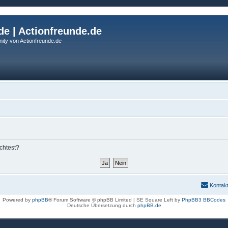
de | Actionfreunde.de
ity von Actionfreunde.de
chtest?
Kontak
Powered by
phpBB
® Forum Software © phpBB Limited | SE Square Left by
PhpBB3 BBCodes
Deutsche Übersetzung durch
phpBB.de