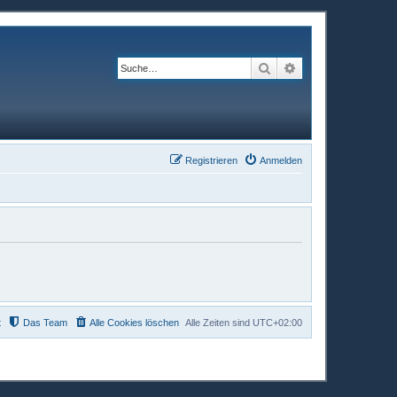
Suche
Erweiterte Suche
Registrieren
Anmelden
t
Das Team
Alle Cookies löschen
Alle Zeiten sind
UTC+02:00