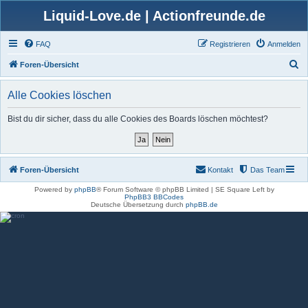
Liquid-Love.de | Actionfreunde.de
FAQ
Registrieren
Anmelden
S
Foren-Übersicht
u
Alle Cookies löschen
c
h
Bist du dir sicher, dass du alle Cookies des Boards löschen möchtest?
e
Foren-Übersicht
Kontakt
Das Team
Powered by
phpBB
® Forum Software © phpBB Limited | SE Square Left by
PhpBB3 BBCodes
Deutsche Übersetzung durch
phpBB.de