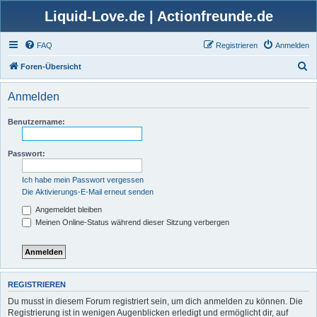
Liquid-Love.de | Actionfreunde.de
FAQ
Registrieren
Anmelden
S
Foren-Übersicht
u
Anmelden
c
h
Benutzername:
e
Passwort:
Ich habe mein Passwort vergessen
Die Aktivierungs-E-Mail erneut senden
Angemeldet bleiben
Meinen Online-Status während dieser Sitzung verbergen
REGISTRIEREN
Du musst in diesem Forum registriert sein, um dich anmelden zu können. Die
Registrierung ist in wenigen Augenblicken erledigt und ermöglicht dir, auf