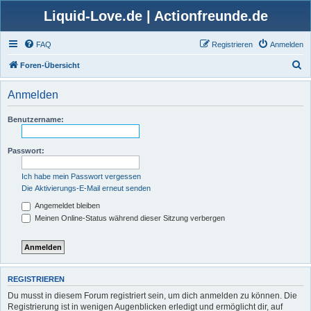
Liquid-Love.de | Actionfreunde.de
FAQ
Registrieren
Anmelden
S
Foren-Übersicht
u
Anmelden
c
h
Benutzername:
e
Passwort:
Ich habe mein Passwort vergessen
Die Aktivierungs-E-Mail erneut senden
Angemeldet bleiben
Meinen Online-Status während dieser Sitzung verbergen
REGISTRIEREN
Du musst in diesem Forum registriert sein, um dich anmelden zu können. Die
Registrierung ist in wenigen Augenblicken erledigt und ermöglicht dir, auf