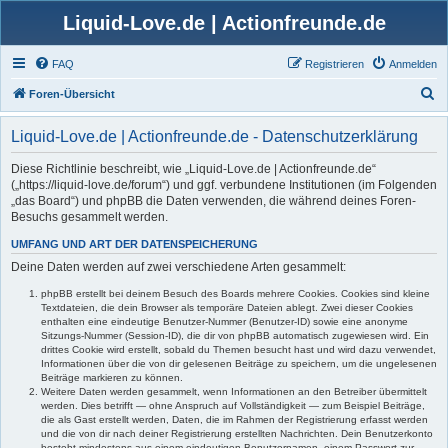
Liquid-Love.de | Actionfreunde.de
FAQ
Registrieren
Anmelden
S
Foren-Übersicht
u
Liquid-Love.de | Actionfreunde.de - Datenschutzerklärung
c
h
Diese Richtlinie beschreibt, wie „Liquid-Love.de | Actionfreunde.de“
(„https://liquid-love.de/forum“) und ggf. verbundene Institutionen (im Folgenden
e
„das Board“) und phpBB die Daten verwenden, die während deines Foren-
Besuchs gesammelt werden.
UMFANG UND ART DER DATENSPEICHERUNG
Deine Daten werden auf zwei verschiedene Arten gesammelt:
phpBB erstellt bei deinem Besuch des Boards mehrere Cookies. Cookies sind kleine
Textdateien, die dein Browser als temporäre Dateien ablegt. Zwei dieser Cookies
enthalten eine eindeutige Benutzer-Nummer (Benutzer-ID) sowie eine anonyme
Sitzungs-Nummer (Session-ID), die dir von phpBB automatisch zugewiesen wird. Ein
drittes Cookie wird erstellt, sobald du Themen besucht hast und wird dazu verwendet,
Informationen über die von dir gelesenen Beiträge zu speichern, um die ungelesenen
Beiträge markieren zu können.
Weitere Daten werden gesammelt, wenn Informationen an den Betreiber übermittelt
werden. Dies betrifft — ohne Anspruch auf Vollständigkeit — zum Beispiel Beiträge,
die als Gast erstellt werden, Daten, die im Rahmen der Registrierung erfasst werden
und die von dir nach deiner Registrierung erstellten Nachrichten. Dein Benutzerkonto
besteht mindestens aus einem eindeutigen Benutzernamen, einem Passwort zur