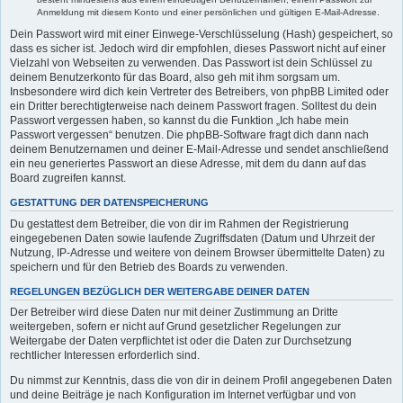
Anmeldung mit diesem Konto und einer persönlichen und gültigen E-Mail-Adresse.
Dein Passwort wird mit einer Einwege-Verschlüsselung (Hash) gespeichert, so
dass es sicher ist. Jedoch wird dir empfohlen, dieses Passwort nicht auf einer
Vielzahl von Webseiten zu verwenden. Das Passwort ist dein Schlüssel zu
deinem Benutzerkonto für das Board, also geh mit ihm sorgsam um.
Insbesondere wird dich kein Vertreter des Betreibers, von phpBB Limited oder
ein Dritter berechtigterweise nach deinem Passwort fragen. Solltest du dein
Passwort vergessen haben, so kannst du die Funktion „Ich habe mein
Passwort vergessen“ benutzen. Die phpBB-Software fragt dich dann nach
deinem Benutzernamen und deiner E-Mail-Adresse und sendet anschließend
ein neu generiertes Passwort an diese Adresse, mit dem du dann auf das
Board zugreifen kannst.
GESTATTUNG DER DATENSPEICHERUNG
Du gestattest dem Betreiber, die von dir im Rahmen der Registrierung
eingegebenen Daten sowie laufende Zugriffsdaten (Datum und Uhrzeit der
Nutzung, IP-Adresse und weitere von deinem Browser übermittelte Daten) zu
speichern und für den Betrieb des Boards zu verwenden.
REGELUNGEN BEZÜGLICH DER WEITERGABE DEINER DATEN
Der Betreiber wird diese Daten nur mit deiner Zustimmung an Dritte
weitergeben, sofern er nicht auf Grund gesetzlicher Regelungen zur
Weitergabe der Daten verpflichtet ist oder die Daten zur Durchsetzung
rechtlicher Interessen erforderlich sind.
Du nimmst zur Kenntnis, dass die von dir in deinem Profil angegebenen Daten
und deine Beiträge je nach Konfiguration im Internet verfügbar und von