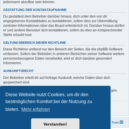
jedermann abrufbar sein können.
GESTATTUNG DER KONTAKTAUFNAHME
Du gestattest dem Betreiber darüber hinaus, dich unter den von dir
angegebenen Kontaktdaten zu kontaktieren, sofern dies zur Übermittlung
zentraler Informationen über das Board erforderlich ist. Darüber hinaus dürfen
er und andere Benutzer dich kontaktieren, sofern du dies an entsprechender
Stelle erlaubt hast.
GELTUNGSBEREICH DIESER RICHTLINIE
Diese Richtlinie umfasst nur den Bereich der Seiten, die die phpBB-Software
umfassen. Sofern der Betreiber in anderen Bereichen seiner Software weitere
personenbezogene Daten verarbeitet, wird er dich darüber gesondert
informieren.
AUSKUNFTSRECHT
Der Betreiber erteilt dir auf Anfrage Auskunft, welche Daten über dich
gespeichert sind.
Du kannst jederzeit die Löschung bzw. Sperrung deiner Daten verlangen.
Diese Website nutzt Cookies, um dir den
Kontaktiere hierzu bitte den Betreiber.
bestmöglichen Komfort bei der Nutzung zu
Zurück zur Anmeldemaske
bieten.
Mehr erfahren
Foren-Übersicht
Kontakt
Das Team
Verstanden!