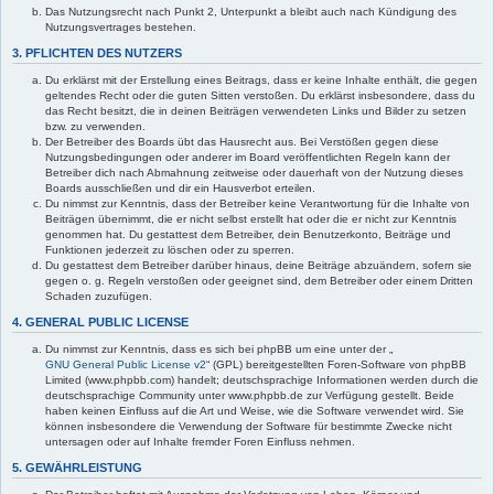
Das Nutzungsrecht nach Punkt 2, Unterpunkt a bleibt auch nach Kündigung des
Nutzungsvertrages bestehen.
3. PFLICHTEN DES NUTZERS
Du erklärst mit der Erstellung eines Beitrags, dass er keine Inhalte enthält, die gegen
geltendes Recht oder die guten Sitten verstoßen. Du erklärst insbesondere, dass du
das Recht besitzt, die in deinen Beiträgen verwendeten Links und Bilder zu setzen
bzw. zu verwenden.
Der Betreiber des Boards übt das Hausrecht aus. Bei Verstößen gegen diese
Nutzungsbedingungen oder anderer im Board veröffentlichten Regeln kann der
Betreiber dich nach Abmahnung zeitweise oder dauerhaft von der Nutzung dieses
Boards ausschließen und dir ein Hausverbot erteilen.
Du nimmst zur Kenntnis, dass der Betreiber keine Verantwortung für die Inhalte von
Beiträgen übernimmt, die er nicht selbst erstellt hat oder die er nicht zur Kenntnis
genommen hat. Du gestattest dem Betreiber, dein Benutzerkonto, Beiträge und
Funktionen jederzeit zu löschen oder zu sperren.
Du gestattest dem Betreiber darüber hinaus, deine Beiträge abzuändern, sofern sie
gegen o. g. Regeln verstoßen oder geeignet sind, dem Betreiber oder einem Dritten
Schaden zuzufügen.
4. GENERAL PUBLIC LICENSE
Du nimmst zur Kenntnis, dass es sich bei phpBB um eine unter der „
GNU General Public License v2
“ (GPL) bereitgestellten Foren-Software von phpBB
Limited (www.phpbb.com) handelt; deutschsprachige Informationen werden durch die
deutschsprachige Community unter www.phpbb.de zur Verfügung gestellt. Beide
haben keinen Einfluss auf die Art und Weise, wie die Software verwendet wird. Sie
können insbesondere die Verwendung der Software für bestimmte Zwecke nicht
untersagen oder auf Inhalte fremder Foren Einfluss nehmen.
5. GEWÄHRLEISTUNG