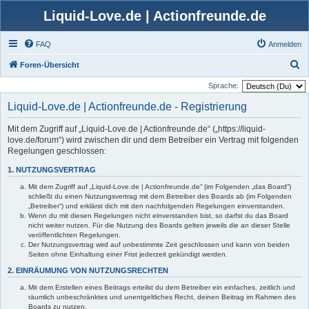
Liquid-Love.de | Actionfreunde.de
FAQ
Anmelden
S
Foren-Übersicht
u
Sprache:
c
Liquid-Love.de | Actionfreunde.de - Registrierung
h
Mit dem Zugriff auf „Liquid-Love.de | Actionfreunde.de“ („https://liquid-
e
love.de/forum“) wird zwischen dir und dem Betreiber ein Vertrag mit folgenden
Regelungen geschlossen:
1. NUTZUNGSVERTRAG
Mit dem Zugriff auf „Liquid-Love.de | Actionfreunde.de“ (im Folgenden „das Board“)
schließt du einen Nutzungsvertrag mit dem Betreiber des Boards ab (im Folgenden
„Betreiber“) und erklärst dich mit den nachfolgenden Regelungen einverstanden.
Wenn du mit diesen Regelungen nicht einverstanden bist, so darfst du das Board
nicht weiter nutzen. Für die Nutzung des Boards gelten jeweils die an dieser Stelle
veröffentlichten Regelungen.
Der Nutzungsvertrag wird auf unbestimmte Zeit geschlossen und kann von beiden
Seiten ohne Einhaltung einer Frist jederzeit gekündigt werden.
2. EINRÄUMUNG VON NUTZUNGSRECHTEN
Mit dem Erstellen eines Beitrags erteilst du dem Betreiber ein einfaches, zeitlich und
räumlich unbeschränktes und unentgeltliches Recht, deinen Beitrag im Rahmen des
Boards zu nutzen.