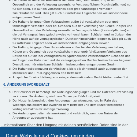
Der Betreiber haftet mit Ausnahme der Verletzung von Leben, Körper und
Gesundheit und der Verletzung wesentlicher Vertragspflichten (Kardinalpflichten) nur
für Schäden, die auf ein vorsätzliches oder grob fahrlässiges Verhalten
zurückzuführen sind. Dies gilt auch für mittelbare Folgeschäden wie insbesondere
entgangenen Gewinn.
Die Haftung ist gegenüber Verbrauchern außer bei vorsätzlichem oder grob
fahrlässigem Verhalten oder bei Schäden aus der Verletzung von Leben, Körper und
Gesundheit und der Verletzung wesentlicher Vertragspflichten (Kardinalpflichten) auf
die bei Vertragsschluss typischerweise vorhersehbaren Schäden und im übrigen der
Höhe nach auf die vertragstypischen Durchschnittsschäden begrenzt. Dies gilt auch
für mittelbare Folgeschäden wie insbesondere entgangenen Gewinn.
Die Haftung ist gegenüber Unternehmern außer bei der Verletzung von Leben,
Körper und Gesundheit oder vorsätzlichem oder grob fahrlässigem Verhalten des
Betreibers auf die bei Vertragsschluss typischerweise vorhersehbaren Schäden und
im Übrigen der Höhe nach auf die vertragstypischen Durchschnittsschäden begrenzt.
Dies gilt auch für mittelbare Schäden, insbesondere entgangenen Gewinn.
Die Haftungsbegrenzung der Absätze a bis c gilt sinngemäß auch zugunsten der
Mitarbeiter und Erfüllungsgehilfen des Betreibers.
Ansprüche für eine Haftung aus zwingendem nationalem Recht bleiben unberührt.
6. ÄNDERUNGSVORBEHALT
Der Betreiber ist berechtigt, die Nutzungsbedingungen und die Datenschutzerklärung
zu ändern. Die Änderung wird dem Nutzer per E-Mail mitgeteilt.
Der Nutzer ist berechtigt, den Änderungen zu widersprechen. Im Falle des
Widerspruchs erlischt das zwischen dem Betreiber und dem Nutzer bestehende
Vertragsverhältnis mit sofortiger Wirkung.
Die Änderungen gelten als anerkannt und verbindlich, wenn der Nutzer den
Änderungen zugestimmt hat.
Informationen über den Umgang mit deinen persönlichen Daten sind in der
Datenschutzerklärung enthalten.
Diese Website nutzt Cookies, um dir den