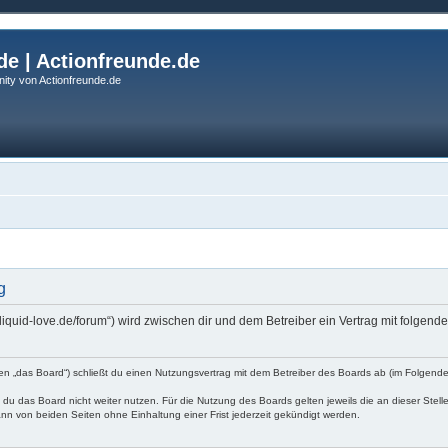
de | Actionfreunde.de
ity von Actionfreunde.de
g
s://liquid-love.de/forum“) wird zwischen dir und dem Betreiber ein Vertrag mit folg
nden „das Board“) schließt du einen Nutzungsvertrag mit dem Betreiber des Boards ab (im Folgend
du das Board nicht weiter nutzen. Für die Nutzung des Boards gelten jeweils die an dieser Stell
nn von beiden Seiten ohne Einhaltung einer Frist jederzeit gekündigt werden.