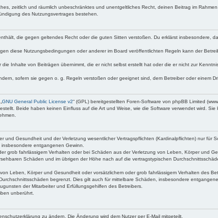
faches, zeitlich und räumlich unbeschränktes und unentgeltliches Recht, deinen Beitrag im Rahme
Kündigung des Nutzungsvertrages bestehen.
te enthält, die gegen geltendes Recht oder die guten Sitten verstoßen. Du erklärst insbesondere, 
egen diese Nutzungsbedingungen oder anderer im Board veröffentlichten Regeln kann der Betre
 die Inhalte von Beiträgen übernimmt, die er nicht selbst erstellt hat oder die er nicht zur Kenn
ndern, sofern sie gegen o. g. Regeln verstoßen oder geeignet sind, dem Betreiber oder einem D
„
GNU General Public License v2
“ (GPL) bereitgestellten Foren-Software von phpBB Limited (ww
ellt. Beide haben keinen Einfluss auf die Art und Weise, wie die Software verwendet wird. Si
nehmen.
 und Gesundheit und der Verletzung wesentlicher Vertragspflichten (Kardinalpflichten) nur für Sc
wie insbesondere entgangenen Gewinn.
der grob fahrlässigem Verhalten oder bei Schäden aus der Verletzung von Leben, Körper und Ges
rhersehbaren Schäden und im übrigen der Höhe nach auf die vertragstypischen Durchschnittsschäd
von Leben, Körper und Gesundheit oder vorsätzlichem oder grob fahrlässigem Verhalten des Betr
Durchschnittsschäden begrenzt. Dies gilt auch für mittelbare Schäden, insbesondere entgangen
gunsten der Mitarbeiter und Erfüllungsgehilfen des Betreibers.
iben unberührt.
enschutzerklärung zu ändern. Die Änderung wird dem Nutzer per E-Mail mitgeteilt.