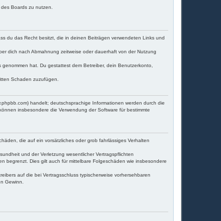
n des Boards zu nutzen.
dass du das Recht besitzt, die in deinen Beiträgen verwendeten Links und
iber dich nach Abmahnung zeitweise oder dauerhaft von der Nutzung
tnis genommen hat. Du gestattest dem Betreiber, dein Benutzerkonto,
ritten Schaden zuzufügen.
w.phpbb.com) handelt; deutschsprachige Informationen werden durch die
e können insbesondere die Verwendung der Software für bestimmte
häden, die auf ein vorsätzliches oder grob fahrlässiges Verhalten
undheit und der Verletzung wesentlicher Vertragspflichten
en begrenzt. Dies gilt auch für mittelbare Folgeschäden wie insbesondere
eibers auf die bei Vertragsschluss typischerweise vorhersehbaren
en Gewinn.