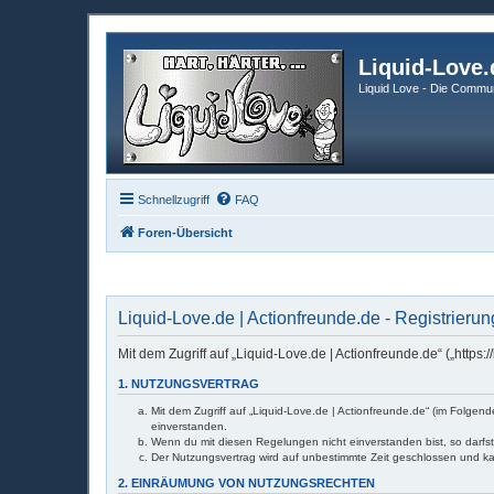
Liquid-Love.
Liquid Love - Die Commun
Schnellzugriff
FAQ
Foren-Übersicht
Liquid-Love.de | Actionfreunde.de - Registrierun
Mit dem Zugriff auf „Liquid-Love.de | Actionfreunde.de“ („http
1. NUTZUNGSVERTRAG
Mit dem Zugriff auf „Liquid-Love.de | Actionfreunde.de“ (im Folge
einverstanden.
Wenn du mit diesen Regelungen nicht einverstanden bist, so darfst 
Der Nutzungsvertrag wird auf unbestimmte Zeit geschlossen und ka
2. EINRÄUMUNG VON NUTZUNGSRECHTEN