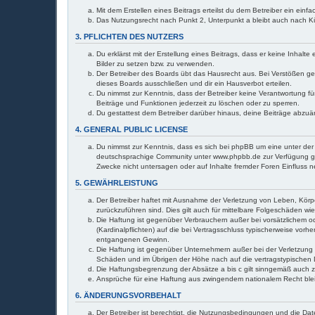
Mit dem Erstellen eines Beitrags erteilst du dem Betreiber ein ein
Das Nutzungsrecht nach Punkt 2, Unterpunkt a bleibt auch nach 
3. PFLICHTEN DES NUTZERS
Du erklärst mit der Erstellung eines Beitrags, dass er keine Inhal
Bilder zu setzen bzw. zu verwenden.
Der Betreiber des Boards übt das Hausrecht aus. Bei Verstößen g
dieses Boards ausschließen und dir ein Hausverbot erteilen.
Du nimmst zur Kenntnis, dass der Betreiber keine Verantwortung für
Beiträge und Funktionen jederzeit zu löschen oder zu sperren.
Du gestattest dem Betreiber darüber hinaus, deine Beiträge abzuä
4. GENERAL PUBLIC LICENSE
Du nimmst zur Kenntnis, dass es sich bei phpBB um eine unter der 
deutschsprachige Community unter www.phpbb.de zur Verfügung gest
Zwecke nicht untersagen oder auf Inhalte fremder Foren Einfluss 
5. GEWÄHRLEISTUNG
Der Betreiber haftet mit Ausnahme der Verletzung von Leben, Körper
zurückzuführen sind. Dies gilt auch für mittelbare Folgeschäden 
Die Haftung ist gegenüber Verbrauchern außer bei vorsätzlichem o
(Kardinalpflichten) auf die bei Vertragsschluss typischerweise vo
entgangenen Gewinn.
Die Haftung ist gegenüber Unternehmern außer bei der Verletzung 
Schäden und im Übrigen der Höhe nach auf die vertragstypischen 
Die Haftungsbegrenzung der Absätze a bis c gilt sinngemäß auch zu
Ansprüche für eine Haftung aus zwingendem nationalem Recht ble
6. ÄNDERUNGSVORBEHALT
Der Betreiber ist berechtigt, die Nutzungsbedingungen und die Dat