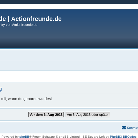
de | Actionfreunde.de
ity von Actionfreunde.de
g
te mit, wann du geboren wurdest.
Vor dem 6. Aug 2013
Am 6. Aug 2013 oder später
Kontak
Powered by
phpBB
® Forum Software © phpBB Limited | SE Square Left by
PhpBB3 BBCodes