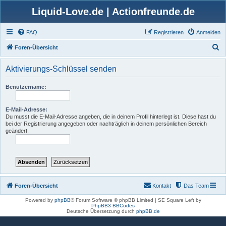
Liquid-Love.de | Actionfreunde.de
FAQ
Registrieren
Anmelden
S
Foren-Übersicht
u
Aktivierungs-Schlüssel senden
c
h
Benutzername:
e
E-Mail-Adresse:
Du musst die E-Mail-Adresse angeben, die in deinem Profil hinterlegt ist. Diese hast du
bei der Registrierung angegeben oder nachträglich in deinem persönlichen Bereich
geändert.
Foren-Übersicht
Kontakt
Das Team
Powered by
phpBB
® Forum Software © phpBB Limited | SE Square Left by
PhpBB3 BBCodes
Deutsche Übersetzung durch
phpBB.de