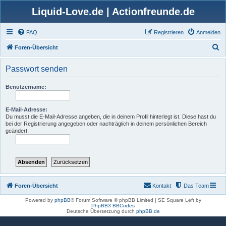
Liquid-Love.de | Actionfreunde.de
FAQ
Registrieren
Anmelden
S
Foren-Übersicht
u
Passwort senden
c
h
Benutzername:
e
E-Mail-Adresse:
Du musst die E-Mail-Adresse angeben, die in deinem Profil hinterlegt ist. Diese hast du
bei der Registrierung angegeben oder nachträglich in deinem persönlichen Bereich
geändert.
Foren-Übersicht
Kontakt
Das Team
Powered by
phpBB
® Forum Software © phpBB Limited | SE Square Left by
PhpBB3 BBCodes
Deutsche Übersetzung durch
phpBB.de