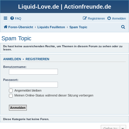
Liquid-Love.de | Actionfreunde.de
FAQ
Registrieren
Anmelden
S
Foren-Übersicht
Liquids Feuilleton
Spam Topic
u
Spam Topic
c
Du hast keine ausreichenden Rechte, um Themen in diesem Forum zu sehen oder zu
h
lesen.
e
ANMELDEN
•
REGISTRIEREN
Benutzername:
Passwort:
Angemeldet bleiben
Meinen Online-Status während dieser Sitzung verbergen
Diese Kategorie hat keine Foren.
Gehe zu