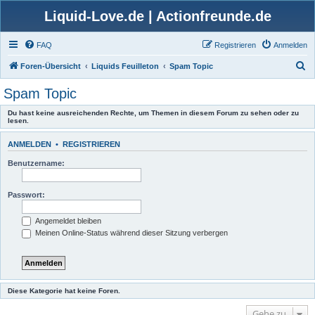
Liquid-Love.de | Actionfreunde.de
FAQ
Registrieren
Anmelden
S
Foren-Übersicht
Liquids Feuilleton
Spam Topic
u
Spam Topic
c
Du hast keine ausreichenden Rechte, um Themen in diesem Forum zu sehen oder zu
h
lesen.
e
ANMELDEN
•
REGISTRIEREN
Benutzername:
Passwort:
Angemeldet bleiben
Meinen Online-Status während dieser Sitzung verbergen
Diese Kategorie hat keine Foren.
Gehe zu