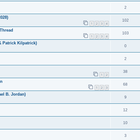
2
2028)
102
1
2
3
4
 Thread
103
1
2
3
4
 Patrick Kilpatrick)
0
2
38
1
2
an
68
1
2
3
el B. Jordan)
9
12
10
3