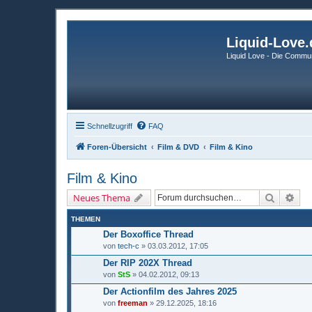
Liquid-Love.
Liquid Love - Die Commun
Schnellzugriff
FAQ
Foren-Übersicht
Film & DVD
Film & Kino
Film & Kino
Suche
Erw
Neues Thema
THEMEN
Der Boxoffice Thread
von
tech-c
» 03.03.2012, 17:05
Der RIP 202X Thread
von
StS
» 04.02.2012, 09:13
Der Actionfilm des Jahres 2025
von
freeman
» 29.12.2025, 18:16