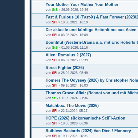
Your Mother Your Mother Your Mother
von
StS
» 26.06.2026, 19:36
Fast & Furious 10 (Fast-X) & Fast Forever (2023/
von
SFI
» 18.08.2021, 16:19
Der aktuelle und künftige Actionfilme aus Asien
von
SFI
» 03.08.2024, 15:09
Bountiful (Western-Drama u.a. mit Eric Roberts &
von
StS
» 01.08.2026, 11:16
Alien: Romulus 2 (2027)
von
SFI
» 06.07.2025, 05:39
Street Fighter (2026)
von
SFI
» 28.04.2023, 05:49
Homers The Odyssey (2026) by Christopher Nol
von
SFI
» 09.10.2024, 16:03
Thomas Crown Affair (Reboot von und mit Micha
von
StS
» 11.09.2024, 21:36
Matchbox: The Movie (2026)
von
SFI
» 22.11.2024, 05:27
HOPE (2026) südkoreanische SciFi-Action
von
SFI
» 18.05.2026, 06:36
Ruthless Bastards (2024) Van Dien / Flannery
von
SFI
» 19.11.2023, 16:06