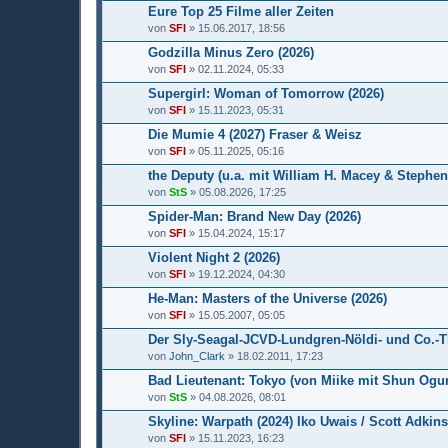
Eure Top 25 Filme aller Zeiten
von
SFI
» 15.06.2017, 18:56
Godzilla Minus Zero (2026)
von
SFI
» 02.11.2024, 05:33
Supergirl: Woman of Tomorrow (2026)
von
SFI
» 15.11.2023, 05:31
Die Mumie 4 (2027) Fraser & Weisz
von
SFI
» 05.11.2025, 05:16
the Deputy (u.a. mit William H. Macey & Stephen
von
StS
» 05.08.2026, 17:25
Spider-Man: Brand New Day (2026)
von
SFI
» 15.04.2024, 15:17
Violent Night 2 (2026)
von
SFI
» 19.12.2024, 04:30
He-Man: Masters of the Universe (2026)
von
SFI
» 15.05.2007, 05:05
Der Sly-Seagal-JCVD-Lundgren-Nöldi- und Co.-
von
John_Clark
» 18.02.2011, 17:23
Bad Lieutenant: Tokyo (von Miike mit Shun Ogur
von
StS
» 04.08.2026, 08:01
Skyline: Warpath (2024) Iko Uwais / Scott Adkins
von
SFI
» 15.11.2023, 16:23