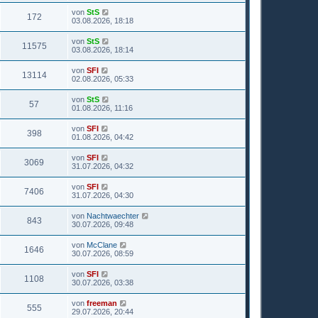
von
StS
172
03.08.2026, 18:18
von
StS
11575
03.08.2026, 18:14
von
SFI
13114
02.08.2026, 05:33
von
StS
57
01.08.2026, 11:16
von
SFI
398
01.08.2026, 04:42
von
SFI
3069
31.07.2026, 04:32
von
SFI
7406
31.07.2026, 04:30
von
Nachtwaechter
843
30.07.2026, 09:48
von
McClane
1646
30.07.2026, 08:59
von
SFI
1108
30.07.2026, 03:38
von
freeman
555
29.07.2026, 20:44