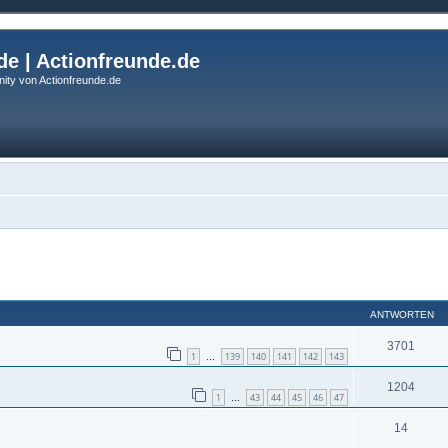
de | Actionfreunde.de
ity von Actionfreunde.de
eiterte Suche
ANTWORTEN
3701
1
139
140
141
142
143
…
1204
1
43
44
45
46
47
…
14