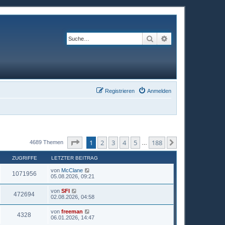
Suche
Erweiterte Suche
Registrieren
Anmelden
Seite
1
von
188
1
2
3
4
5
188
Nächste
4689 Themen
…
ZUGRIFFE
LETZTER BEITRAG
von
McClane
1071956
05.08.2026, 09:21
von
SFI
472694
02.08.2026, 04:58
von
freeman
4328
06.01.2026, 14:47