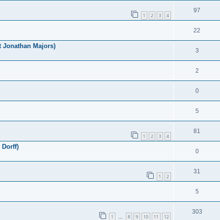
97
1
2
3
4
22
t Jonathan Majors)
3
2
0
5
81
1
2
3
4
 Dorff)
0
31
1
2
5
303
1
8
9
10
11
12
…