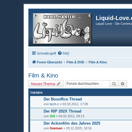
Liquid-Love.
Liquid Love - Die Commun
Schnellzugriff
FAQ
Foren-Übersicht
Film & DVD
Film & Kino
Film & Kino
Suche
Erw
Neues Thema
THEMEN
Der Boxoffice Thread
von
tech-c
» 03.03.2012, 17:05
Der RIP 202X Thread
von
StS
» 04.02.2012, 09:13
Der Actionfilm des Jahres 2025
von
freeman
» 29.12.2025, 18:16