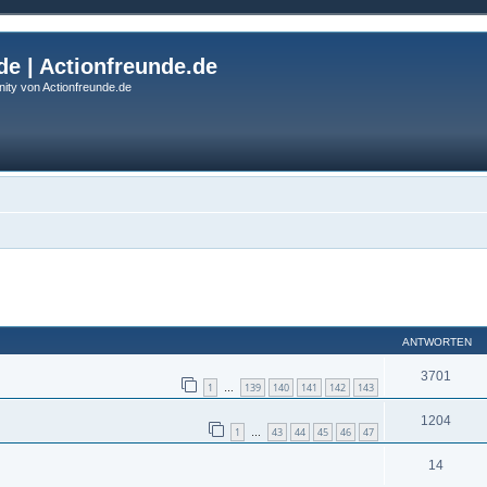
de | Actionfreunde.de
ity von Actionfreunde.de
eiterte Suche
ANTWORTEN
3701
1
139
140
141
142
143
…
1204
1
43
44
45
46
47
…
14