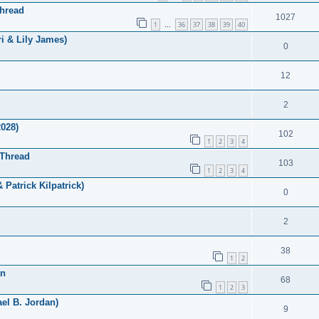
Thread
1027
1
36
37
38
39
40
…
i & Lily James)
0
12
2
2028)
102
1
2
3
4
 Thread
103
1
2
3
4
 Patrick Kilpatrick)
0
2
38
1
2
an
68
1
2
3
el B. Jordan)
9