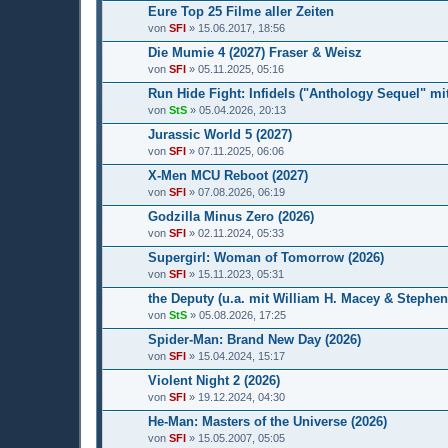
Eure Top 25 Filme aller Zeiten
von
SFI
» 15.06.2017, 18:56
Die Mumie 4 (2027) Fraser & Weisz
von
SFI
» 05.11.2025, 05:16
Run Hide Fight: Infidels ("Anthology Sequel" mi
von
StS
» 05.04.2026, 20:13
Jurassic World 5 (2027)
von
SFI
» 07.11.2025, 06:06
X-Men MCU Reboot (2027)
von
SFI
» 07.08.2026, 06:19
Godzilla Minus Zero (2026)
von
SFI
» 02.11.2024, 05:33
Supergirl: Woman of Tomorrow (2026)
von
SFI
» 15.11.2023, 05:31
the Deputy (u.a. mit William H. Macey & Stephen
von
StS
» 05.08.2026, 17:25
Spider-Man: Brand New Day (2026)
von
SFI
» 15.04.2024, 15:17
Violent Night 2 (2026)
von
SFI
» 19.12.2024, 04:30
He-Man: Masters of the Universe (2026)
von
SFI
» 15.05.2007, 05:05