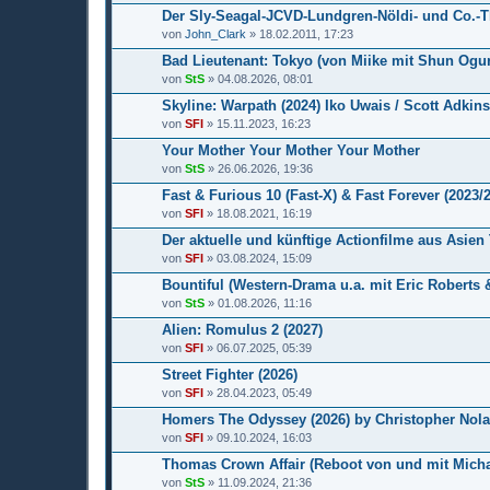
Der Sly-Seagal-JCVD-Lundgren-Nöldi- und Co.-
von
John_Clark
» 18.02.2011, 17:23
Bad Lieutenant: Tokyo (von Miike mit Shun Ogur
von
StS
» 04.08.2026, 08:01
Skyline: Warpath (2024) Iko Uwais / Scott Adkins
von
SFI
» 15.11.2023, 16:23
Your Mother Your Mother Your Mother
von
StS
» 26.06.2026, 19:36
Fast & Furious 10 (Fast-X) & Fast Forever (2023/
von
SFI
» 18.08.2021, 16:19
Der aktuelle und künftige Actionfilme aus Asien
von
SFI
» 03.08.2024, 15:09
Bountiful (Western-Drama u.a. mit Eric Roberts &
von
StS
» 01.08.2026, 11:16
Alien: Romulus 2 (2027)
von
SFI
» 06.07.2025, 05:39
Street Fighter (2026)
von
SFI
» 28.04.2023, 05:49
Homers The Odyssey (2026) by Christopher Nol
von
SFI
» 09.10.2024, 16:03
Thomas Crown Affair (Reboot von und mit Micha
von
StS
» 11.09.2024, 21:36