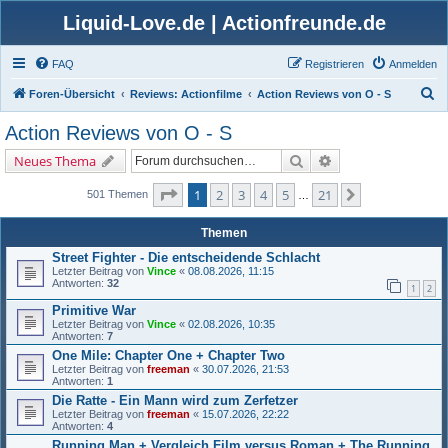
Liquid-Love.de | Actionfreunde.de
FAQ
Registrieren
Anmelden
S
Foren-Übersicht
Reviews: Actionfilme
Action Reviews von O - S
u
Action Reviews von O - S
c
Suche
Erweiterte Suche
Neues Thema
h
e
Seite
1
von
21
1
2
3
4
5
21
Nächste
501 Themen
…
Themen
Street Fighter - Die entscheidende Schlacht
Letzter Beitrag von
Vince
«
08.08.2026, 11:15
Antworten:
32
1
2
Primitive War
Letzter Beitrag von
Vince
«
02.08.2026, 10:35
Antworten:
7
One Mile: Chapter One + Chapter Two
Letzter Beitrag von
freeman
«
30.07.2026, 21:53
Antworten:
1
Die Ratte - Ein Mann wird zum Zerfetzer
Letzter Beitrag von
freeman
«
15.07.2026, 22:22
Antworten:
4
Running Man + Vergleich Film versus Roman + The Running