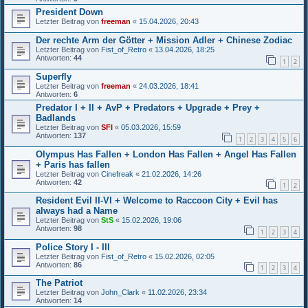
President Down
Letzter Beitrag von
freeman
«
15.04.2026, 20:43
Der rechte Arm der Götter + Mission Adler + Chinese Zodiac
Letzter Beitrag von
Fist_of_Retro
«
13.04.2026, 18:25
Antworten:
44
1
2
Superfly
Letzter Beitrag von
freeman
«
24.03.2026, 18:41
Antworten:
6
Predator I + II + AvP + Predators + Upgrade + Prey +
Badlands
Letzter Beitrag von
SFI
«
05.03.2026, 15:59
Antworten:
137
1
2
3
4
5
6
Olympus Has Fallen + London Has Fallen + Angel Has Fallen
+ Paris has fallen
Letzter Beitrag von
Cinefreak
«
21.02.2026, 14:26
Antworten:
42
1
2
Resident Evil II-VI + Welcome to Raccoon City + Evil has
always had a Name
Letzter Beitrag von
StS
«
15.02.2026, 19:06
Antworten:
98
1
2
3
4
Police Story I - III
Letzter Beitrag von
Fist_of_Retro
«
15.02.2026, 02:05
Antworten:
86
1
2
3
4
The Patriot
Letzter Beitrag von
John_Clark
«
11.02.2026, 23:34
Antworten:
14