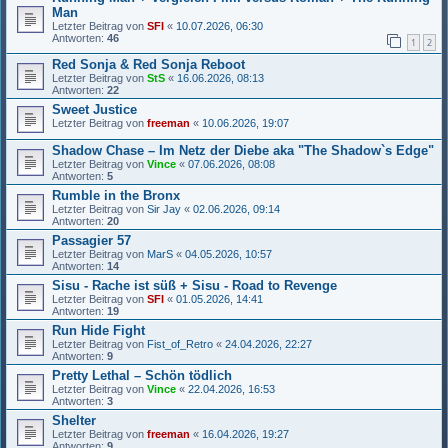
Man
Letzter Beitrag von
SFI
«
10.07.2026, 06:30
Antworten:
46
1
2
Red Sonja & Red Sonja Reboot
Letzter Beitrag von
StS
«
16.06.2026, 08:13
Antworten:
22
Sweet Justice
Letzter Beitrag von
freeman
«
10.06.2026, 19:07
Shadow Chase – Im Netz der Diebe aka "The Shadow`s Edge"
Letzter Beitrag von
Vince
«
07.06.2026, 08:08
Antworten:
5
Rumble in the Bronx
Letzter Beitrag von
Sir Jay
«
02.06.2026, 09:14
Antworten:
20
Passagier 57
Letzter Beitrag von
MarS
«
04.05.2026, 10:57
Antworten:
14
Sisu - Rache ist süß + Sisu - Road to Revenge
Letzter Beitrag von
SFI
«
01.05.2026, 14:41
Antworten:
19
Run Hide Fight
Letzter Beitrag von
Fist_of_Retro
«
24.04.2026, 22:27
Antworten:
9
Pretty Lethal – Schön tödlich
Letzter Beitrag von
Vince
«
22.04.2026, 16:53
Antworten:
3
Shelter
Letzter Beitrag von
freeman
«
16.04.2026, 19:27
Antworten:
9