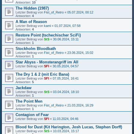
Antworten:
10
The Hidden (1987)
Letzter Beitrag von
Fist_of_Retro
«
05.07.2024, 00:12
Antworten:
4
A Man of Reason
Letzter Beitrag von
kami
«
01.07.2024, 07:58
Antworten:
4
Restore Point (tschechischer SciFi)
Letzter Beitrag von
StS
«
30.06.2024, 15:11
Antworten:
1
Stockholm Bloodbath
Letzter Beitrag von
Fist_of_Retro
«
23.06.2024, 15:02
Antworten:
1
Star Abyss - Monsterangriff im All
Letzter Beitrag von
SFI
«
30.05.2024, 04:57
The Dry 1 & 2 (mit Eric Bana)
Letzter Beitrag von
SFI
«
07.05.2024, 16:41
Antworten:
5
Jackdaw
Letzter Beitrag von
StS
«
03.04.2024, 18:10
Antworten:
1
The Point Men
Letzter Beitrag von
Fist_of_Retro
«
21.03.2024, 16:29
Antworten:
1
Contagion of Fear
Letzter Beitrag von
SFI
«
11.03.2024, 04:46
Blood for Dust (Kit Harington, Josh Lucas, Stephen Dorff)
Letzter Beitrag von
StS
«
10.03.2024, 15:17