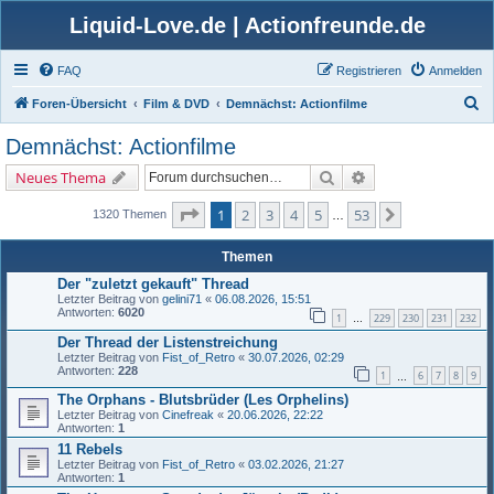
Liquid-Love.de | Actionfreunde.de
FAQ
Registrieren
Anmelden
S
Foren-Übersicht
Film & DVD
Demnächst: Actionfilme
u
Demnächst: Actionfilme
c
Suche
Erweiterte Suche
Neues Thema
h
e
Seite
1
von
53
1
2
3
4
5
53
Nächste
1320 Themen
…
Themen
Der "zuletzt gekauft" Thread
Letzter Beitrag von
gelini71
«
06.08.2026, 15:51
Antworten:
6020
1
229
230
231
232
…
Der Thread der Listenstreichung
Letzter Beitrag von
Fist_of_Retro
«
30.07.2026, 02:29
Antworten:
228
1
6
7
8
9
…
The Orphans - Blutsbrüder (Les Orphelins)
Letzter Beitrag von
Cinefreak
«
20.06.2026, 22:22
Antworten:
1
11 Rebels
Letzter Beitrag von
Fist_of_Retro
«
03.02.2026, 21:27
Antworten:
1