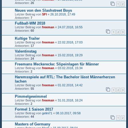
Antworten:
26
1
2
Neues von den Slashstreet Boys
Letzter Beitrag von
SFI
«
26.10.2018, 17:49
Antworten:
7
Fußball-WM 2018
Letzter Beitrag von
freeman
«
24.07.2018, 16:55
Antworten:
60
1
2
3
Kultige Trailer
Letzter Beitrag von
freeman
«
22.02.2018, 17:03
Antworten:
17
Valentinstag
Letzter Beitrag von
freeman
«
15.02.2018, 19:29
Antworten:
24
Freemans Meckerecke: Slipeinlagen für Männer
Letzter Beitrag von
freeman
«
03.02.2018, 15:34
Antworten:
2
Haremsspiele auf RTL: The Bachelor lässt Männerherzen
lachen
Letzter Beitrag von
freeman
«
01.02.2018, 14:42
Antworten:
55
1
2
3
Pimmelgewimmel
Letzter Beitrag von
freeman
«
31.01.2018, 16:24
Antworten:
2
Formel 1 Saison 2017
Letzter Beitrag von
gelini71
«
08.10.2017, 09:58
Antworten:
44
1
2
Masters of Germany