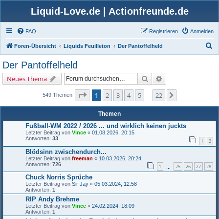
Liquid-Love.de | Actionfreunde.de
FAQ
Registrieren
Anmelden
S
Foren-Übersicht
Liquids Feuilleton
Der Pantoffelheld
u
Der Pantoffelheld
c
Suche
Erweiterte Suche
Neues Thema
h
e
Seite
1
von
22
1
2
3
4
5
22
Nächste
549 Themen
…
Themen
Fußball-WM 2022 / 2026 ... und wirklich keinen juckts
Letzter Beitrag von
Vince
«
01.08.2026, 20:15
Antworten:
33
1
2
Blödsinn zwischendurch...
Letzter Beitrag von
freeman
«
10.03.2026, 20:24
Antworten:
726
1
25
26
27
28
…
Chuck Norris Sprüche
Letzter Beitrag von
Sir Jay
«
05.03.2024, 12:58
Antworten:
1
RIP Andy Brehme
Letzter Beitrag von
Vince
«
24.02.2024, 18:09
Antworten:
1