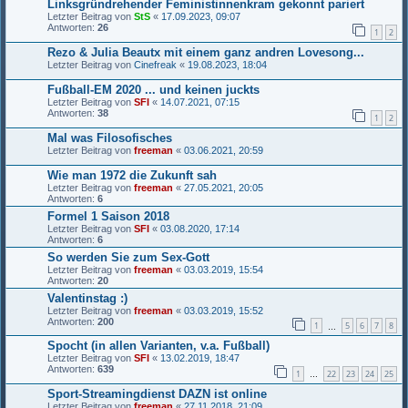
Linksgründrehender Feministinnenkram gekonnt pariert
Letzter Beitrag von
StS
«
17.09.2023, 09:07
Antworten:
26
1
2
Rezo & Julia Beautx mit einem ganz andren Lovesong...
Letzter Beitrag von
Cinefreak
«
19.08.2023, 18:04
Fußball-EM 2020 ... und keinen juckts
Letzter Beitrag von
SFI
«
14.07.2021, 07:15
Antworten:
38
1
2
Mal was Filosofisches
Letzter Beitrag von
freeman
«
03.06.2021, 20:59
Wie man 1972 die Zukunft sah
Letzter Beitrag von
freeman
«
27.05.2021, 20:05
Antworten:
6
Formel 1 Saison 2018
Letzter Beitrag von
SFI
«
03.08.2020, 17:14
Antworten:
6
So werden Sie zum Sex-Gott
Letzter Beitrag von
freeman
«
03.03.2019, 15:54
Antworten:
20
Valentinstag :)
Letzter Beitrag von
freeman
«
03.03.2019, 15:52
Antworten:
200
1
5
6
7
8
…
Spocht (in allen Varianten, v.a. Fußball)
Letzter Beitrag von
SFI
«
13.02.2019, 18:47
Antworten:
639
1
22
23
24
25
…
Sport-Streamingdienst DAZN ist online
Letzter Beitrag von
freeman
«
27.11.2018, 21:09