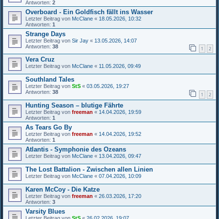
Antworten:
2
Overboard - Ein Goldfisch fällt ins Wasser
Letzter Beitrag von
McClane
«
18.05.2026, 10:32
Antworten:
1
Strange Days
Letzter Beitrag von
Sir Jay
«
13.05.2026, 14:07
Antworten:
38
1
2
Vera Cruz
Letzter Beitrag von
McClane
«
11.05.2026, 09:49
Southland Tales
Letzter Beitrag von
StS
«
03.05.2026, 19:27
Antworten:
38
1
2
Hunting Season – blutige Fährte
Letzter Beitrag von
freeman
«
14.04.2026, 19:59
Antworten:
1
As Tears Go By
Letzter Beitrag von
freeman
«
14.04.2026, 19:52
Antworten:
1
Atlantis - Symphonie des Ozeans
Letzter Beitrag von
McClane
«
13.04.2026, 09:47
The Lost Battalion - Zwischen allen Linien
Letzter Beitrag von
McClane
«
07.04.2026, 10:09
Karen McCoy - Die Katze
Letzter Beitrag von
freeman
«
26.03.2026, 17:20
Antworten:
3
Varsity Blues
Letzter Beitrag von
StS
«
26.02.2026, 19:07