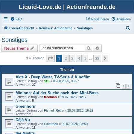
Liquid-Love.de | Actionfreunde.de
FAQ
Registrieren
Anmelden
S
Foren-Übersicht
Reviews: Actionfilme
Sonstiges
u
Sonstiges
c
Suche
Erweiterte Suche
Neues Thema
h
e
Seite
1
von
38
1
2
3
4
5
38
Nächste
937 Themen
…
Themen
Akte X - Deep Water, TV-Serie & Kinofilm
Letzter Beitrag von
StS
«
05.08.2026, 08:57
Antworten:
27
1
2
Minions: Auf der Suche nach dem Mini-Boss
Letzter Beitrag von
freeman
«
29.07.2026, 20:17
Antworten:
5
Greenhorn
Letzter Beitrag von
Fist_of_Retro
«
29.07.2026, 16:29
Antworten:
1
Déjà Vu
Letzter Beitrag von
Cinefreak
«
09.07.2026, 08:50
Antworten:
11
the Misfits