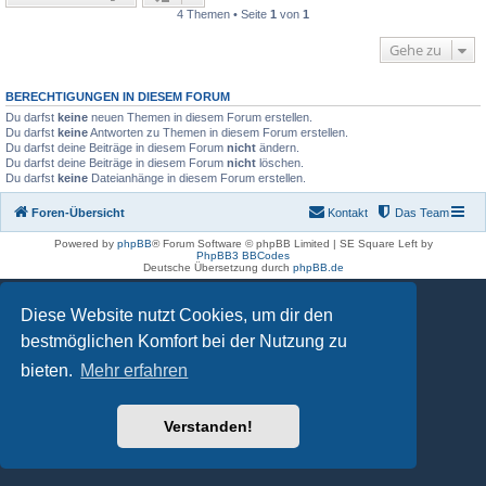
4 Themen • Seite
1
von
1
Gehe zu
BERECHTIGUNGEN IN DIESEM FORUM
Du darfst
keine
neuen Themen in diesem Forum erstellen.
Du darfst
keine
Antworten zu Themen in diesem Forum erstellen.
Du darfst deine Beiträge in diesem Forum
nicht
ändern.
Du darfst deine Beiträge in diesem Forum
nicht
löschen.
Du darfst
keine
Dateianhänge in diesem Forum erstellen.
Foren-Übersicht
Kontakt
Das Team
Powered by
phpBB
® Forum Software © phpBB Limited | SE Square Left by
PhpBB3 BBCodes
Deutsche Übersetzung durch
phpBB.de
Diese Website nutzt Cookies, um dir den
bestmöglichen Komfort bei der Nutzung zu
bieten.
Mehr erfahren
Verstanden!