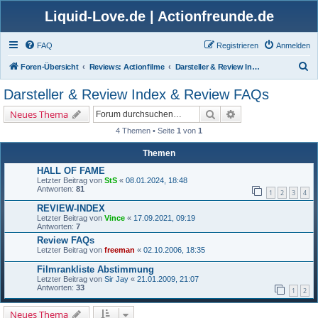
Liquid-Love.de | Actionfreunde.de
FAQ
Registrieren
Anmelden
S
Foren-Übersicht
Reviews: Actionfilme
Darsteller & Review Index & Review FAQs
u
Darsteller & Review Index & Review FAQs
c
Suche
Erweiterte Suche
Neues Thema
h
4 Themen • Seite
1
von
1
e
Themen
HALL OF FAME
Letzter Beitrag von
StS
«
08.01.2024, 18:48
Antworten:
81
1
2
3
4
REVIEW-INDEX
Letzter Beitrag von
Vince
«
17.09.2021, 09:19
Antworten:
7
Review FAQs
Letzter Beitrag von
freeman
«
02.10.2006, 18:35
Filmrankliste Abstimmung
Letzter Beitrag von
Sir Jay
«
21.01.2009, 21:07
Antworten:
33
1
2
Neues Thema