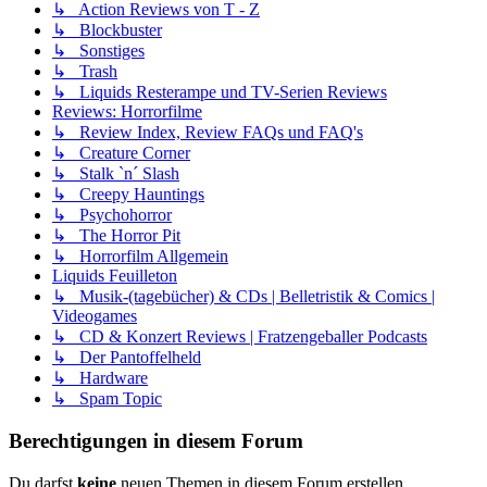
↳ Action Reviews von T - Z
↳ Blockbuster
↳ Sonstiges
↳ Trash
↳ Liquids Resterampe und TV-Serien Reviews
Reviews: Horrorfilme
↳ Review Index, Review FAQs und FAQ's
↳ Creature Corner
↳ Stalk `n´ Slash
↳ Creepy Hauntings
↳ Psychohorror
↳ The Horror Pit
↳ Horrorfilm Allgemein
Liquids Feuilleton
↳ Musik-(tagebücher) & CDs | Belletristik & Comics |
Videogames
↳ CD & Konzert Reviews | Fratzengeballer Podcasts
↳ Der Pantoffelheld
↳ Hardware
↳ Spam Topic
Berechtigungen in diesem Forum
Du darfst
keine
neuen Themen in diesem Forum erstellen.