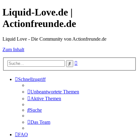
Liquid-Love.de |
Actionfreunde.de
Liquid Love - Die Community von Actionfreunde.de
Zum Inhalt
Erweiterte
Suche
Suche
Schnellzugriff
Unbeantwortete Themen
Aktive Themen
Suche
Das Team
FAQ