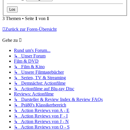
3 Themen • Seite
1
von
1
Zurück zur Foren-Übersicht
Gehe zu
Rund um's Forum...
↳ Unser Forum
Film & DVD
↳ Film & Kino
↳ Unsere Filmtagebücher
↳ Serien, TV & Streaming
↳ Demnächst: Actionfilme
↳ Actionfilme auf Blu-ray Disc
Reviews: Actionfilme
↳ Darsteller & Review Index & Review FAQs
↳ Prä80's Klassikerbereich
↳ Action Reviews von A - E
↳ Action Reviews von F - I
↳ Action Reviews von J - N
↳ Action Reviews von O - S