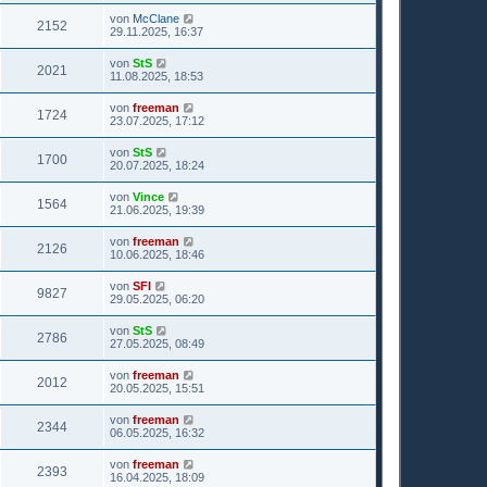
von
McClane
2152
29.11.2025, 16:37
von
StS
2021
11.08.2025, 18:53
von
freeman
1724
23.07.2025, 17:12
von
StS
1700
20.07.2025, 18:24
von
Vince
1564
21.06.2025, 19:39
von
freeman
2126
10.06.2025, 18:46
von
SFI
9827
29.05.2025, 06:20
von
StS
2786
27.05.2025, 08:49
von
freeman
2012
20.05.2025, 15:51
von
freeman
2344
06.05.2025, 16:32
von
freeman
2393
16.04.2025, 18:09