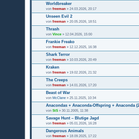
Worldbreaker
von
freeman
» 24.03.2026, 20:17
Unseen Evil 2
von
freeman
» 20.05.2026, 18:51
Thrash
von
Vince
» 12.04.2026, 15:00
Frankie Freako
von
freeman
» 12.12.2025, 16:38
Shark Terror
von
freeman
» 10.03.2026, 20:49
Kraken
von
freeman
» 19.02.2026, 21:32
The Creeps
von
freeman
» 14.01.2026, 17:20
Beast of War
von
McClane
» 25.11.2025, 10:34
Anacondas + Anaconda-Offspring + Anaconda (2
von
StS
» 30.11.2005, 11:38
Savage Hunt – Blutige Jagd
von
freeman
» 05.01.2026, 16:28
Dangerous Animals
von
freeman
» 18.09.2025, 17:22