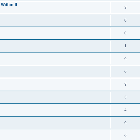
Within II
3
0
0
1
0
0
9
3
4
0
0