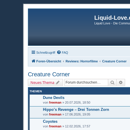
Liquid-Love.
Liquid Love - Die Commun
Schnellzugriff
FAQ
Foren-Übersicht
Reviews: Horrorfilme
Creature Corner
Creature Corner
Suche
Erw
Neues Thema
THEMEN
Dune Devils
von
freeman
» 20.07.2026, 18:50
Hippo’s Revenge – Drei Tonnen Zorn
von
freeman
» 17.06.2026, 19:05
Coyotes
von
freeman
» 12.02.2026, 17:57