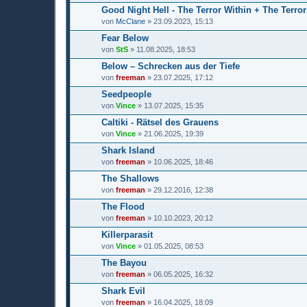
Good Night Hell - The Terror Within + The Terror 
von
McClane
» 23.09.2023, 15:13
Fear Below
von
StS
» 11.08.2025, 18:53
Below – Schrecken aus der Tiefe
von
freeman
» 23.07.2025, 17:12
Seedpeople
von
Vince
» 13.07.2025, 15:35
Caltiki - Rätsel des Grauens
von
Vince
» 21.06.2025, 19:39
Shark Island
von
freeman
» 10.06.2025, 18:46
The Shallows
von
freeman
» 29.12.2016, 12:38
The Flood
von
freeman
» 10.10.2023, 20:12
Killerparasit
von
Vince
» 01.05.2025, 08:53
The Bayou
von
freeman
» 06.05.2025, 16:32
Shark Evil
von
freeman
» 16.04.2025, 18:09