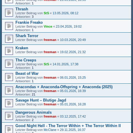
Antworten:
1
Thrash
Letzter Beitrag von
StS
«
13.05.2026, 08:12
Antworten:
3
Frankie Freako
Letzter Beitrag von
Vince
«
23.04.2026, 19:02
Antworten:
1
Shark Terror
Letzter Beitrag von
freeman
«
10.03.2026, 20:49
Kraken
Letzter Beitrag von
freeman
«
19.02.2026, 21:32
The Creeps
Letzter Beitrag von
StS
«
14.01.2026, 17:38
Antworten:
1
Beast of War
Letzter Beitrag von
freeman
«
06.01.2026, 15:25
Antworten:
1
Anacondas + Anaconda-Offspring + Anaconda (2025)
Letzter Beitrag von
freeman
«
05.01.2026, 16:39
Antworten:
21
Savage Hunt – Blutige Jagd
Letzter Beitrag von
freeman
«
05.01.2026, 16:28
Dangerous Animals
Letzter Beitrag von
freeman
«
03.12.2025, 17:42
Antworten:
2
Good Night Hell - The Terror Within + The Terror Within II
Letzter Beitrag von
McClane
«
29.11.2025, 16:37