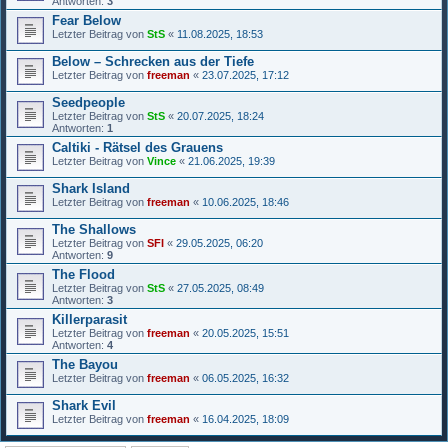
Antworten:
3
Fear Below
Letzter Beitrag von
StS
«
11.08.2025, 18:53
Below – Schrecken aus der Tiefe
Letzter Beitrag von
freeman
«
23.07.2025, 17:12
Seedpeople
Letzter Beitrag von
StS
«
20.07.2025, 18:24
Antworten:
1
Caltiki - Rätsel des Grauens
Letzter Beitrag von
Vince
«
21.06.2025, 19:39
Shark Island
Letzter Beitrag von
freeman
«
10.06.2025, 18:46
The Shallows
Letzter Beitrag von
SFI
«
29.05.2025, 06:20
Antworten:
9
The Flood
Letzter Beitrag von
StS
«
27.05.2025, 08:49
Antworten:
3
Killerparasit
Letzter Beitrag von
freeman
«
20.05.2025, 15:51
Antworten:
4
The Bayou
Letzter Beitrag von
freeman
«
06.05.2025, 16:32
Shark Evil
Letzter Beitrag von
freeman
«
16.04.2025, 18:09