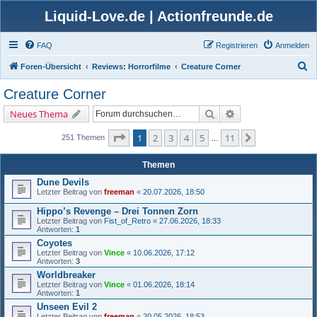
Liquid-Love.de | Actionfreunde.de
FAQ
Registrieren
Anmelden
S
Foren-Übersicht
Reviews: Horrorfilme
Creature Corner
u
Creature Corner
c
Suche
Erweiterte Suche
Neues Thema
h
e
Seite
1
von
11
1
2
3
4
5
11
Nächste
251 Themen
…
Themen
Dune Devils
Letzter Beitrag von
freeman
«
20.07.2026, 18:50
Hippo’s Revenge – Drei Tonnen Zorn
Letzter Beitrag von
Fist_of_Retro
«
27.06.2026, 18:33
Antworten:
1
Coyotes
Letzter Beitrag von
Vince
«
10.06.2026, 17:12
Antworten:
3
Worldbreaker
Letzter Beitrag von
Vince
«
01.06.2026, 18:14
Antworten:
1
Unseen Evil 2
Letzter Beitrag von
freeman
«
20.05.2026, 18:53