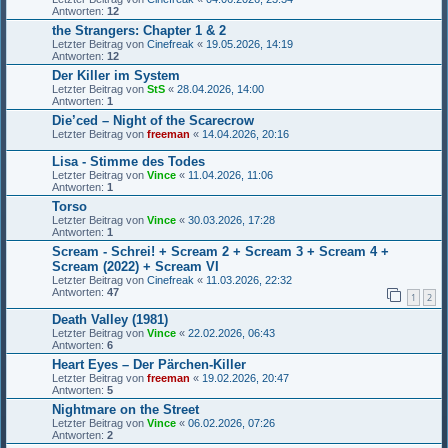
Antworten:
12
the Strangers: Chapter 1 & 2
Letzter Beitrag von
Cinefreak
«
19.05.2026, 14:19
Antworten:
12
Der Killer im System
Letzter Beitrag von
StS
«
28.04.2026, 14:00
Antworten:
1
Die’ced – Night of the Scarecrow
Letzter Beitrag von
freeman
«
14.04.2026, 20:16
Lisa - Stimme des Todes
Letzter Beitrag von
Vince
«
11.04.2026, 11:06
Antworten:
1
Torso
Letzter Beitrag von
Vince
«
30.03.2026, 17:28
Antworten:
1
Scream - Schrei! + Scream 2 + Scream 3 + Scream 4 +
Scream (2022) + Scream VI
Letzter Beitrag von
Cinefreak
«
11.03.2026, 22:32
Antworten:
47
1
2
Death Valley (1981)
Letzter Beitrag von
Vince
«
22.02.2026, 06:43
Antworten:
6
Heart Eyes – Der Pärchen-Killer
Letzter Beitrag von
freeman
«
19.02.2026, 20:47
Antworten:
5
Nightmare on the Street
Letzter Beitrag von
Vince
«
06.02.2026, 07:26
Antworten:
2