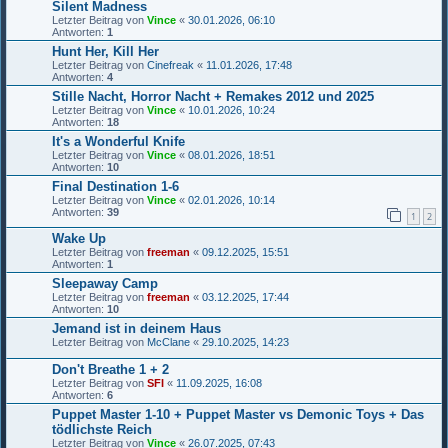
Silent Madness
Letzter Beitrag von
Vince
«
30.01.2026, 06:10
Antworten:
1
Hunt Her, Kill Her
Letzter Beitrag von
Cinefreak
«
11.01.2026, 17:48
Antworten:
4
Stille Nacht, Horror Nacht + Remakes 2012 und 2025
Letzter Beitrag von
Vince
«
10.01.2026, 10:24
Antworten:
18
It's a Wonderful Knife
Letzter Beitrag von
Vince
«
08.01.2026, 18:51
Antworten:
10
Final Destination 1-6
Letzter Beitrag von
Vince
«
02.01.2026, 10:14
Antworten:
39
1
2
Wake Up
Letzter Beitrag von
freeman
«
09.12.2025, 15:51
Antworten:
1
Sleepaway Camp
Letzter Beitrag von
freeman
«
03.12.2025, 17:44
Antworten:
10
Jemand ist in deinem Haus
Letzter Beitrag von
McClane
«
29.10.2025, 14:23
Don't Breathe 1 + 2
Letzter Beitrag von
SFI
«
11.09.2025, 16:08
Antworten:
6
Puppet Master 1-10 + Puppet Master vs Demonic Toys + Das
tödlichste Reich
Letzter Beitrag von
Vince
«
26.07.2025, 07:43