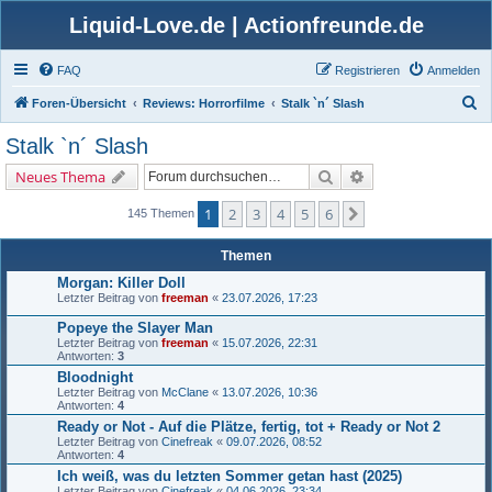
Liquid-Love.de | Actionfreunde.de
FAQ
Registrieren
Anmelden
S
Foren-Übersicht
Reviews: Horrorfilme
Stalk `n´ Slash
u
Stalk `n´ Slash
c
Suche
Erweiterte Suche
Neues Thema
h
e
1
2
3
4
5
6
Nächste
145 Themen
Themen
Morgan: Killer Doll
Letzter Beitrag von
freeman
«
23.07.2026, 17:23
Popeye the Slayer Man
Letzter Beitrag von
freeman
«
15.07.2026, 22:31
Antworten:
3
Bloodnight
Letzter Beitrag von
McClane
«
13.07.2026, 10:36
Antworten:
4
Ready or Not - Auf die Plätze, fertig, tot + Ready or Not 2
Letzter Beitrag von
Cinefreak
«
09.07.2026, 08:52
Antworten:
4
Ich weiß, was du letzten Sommer getan hast (2025)
Letzter Beitrag von
Cinefreak
«
04.06.2026, 23:34