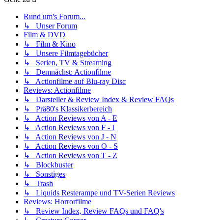
Rund um's Forum...
↳ Unser Forum
Film & DVD
↳ Film & Kino
↳ Unsere Filmtagebücher
↳ Serien, TV & Streaming
↳ Demnächst: Actionfilme
↳ Actionfilme auf Blu-ray Disc
Reviews: Actionfilme
↳ Darsteller & Review Index & Review FAQs
↳ Prä80's Klassikerbereich
↳ Action Reviews von A - E
↳ Action Reviews von F - I
↳ Action Reviews von J - N
↳ Action Reviews von O - S
↳ Action Reviews von T - Z
↳ Blockbuster
↳ Sonstiges
↳ Trash
↳ Liquids Resterampe und TV-Serien Reviews
Reviews: Horrorfilme
↳ Review Index, Review FAQs und FAQ's