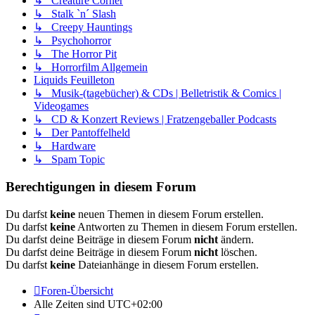
↳ Creature Corner
↳ Stalk `n´ Slash
↳ Creepy Hauntings
↳ Psychohorror
↳ The Horror Pit
↳ Horrorfilm Allgemein
Liquids Feuilleton
↳ Musik-(tagebücher) & CDs | Belletristik & Comics |
Videogames
↳ CD & Konzert Reviews | Fratzengeballer Podcasts
↳ Der Pantoffelheld
↳ Hardware
↳ Spam Topic
Berechtigungen in diesem Forum
Du darfst
keine
neuen Themen in diesem Forum erstellen.
Du darfst
keine
Antworten zu Themen in diesem Forum erstellen.
Du darfst deine Beiträge in diesem Forum
nicht
ändern.
Du darfst deine Beiträge in diesem Forum
nicht
löschen.
Du darfst
keine
Dateianhänge in diesem Forum erstellen.
Foren-Übersicht
Alle Zeiten sind
UTC+02:00