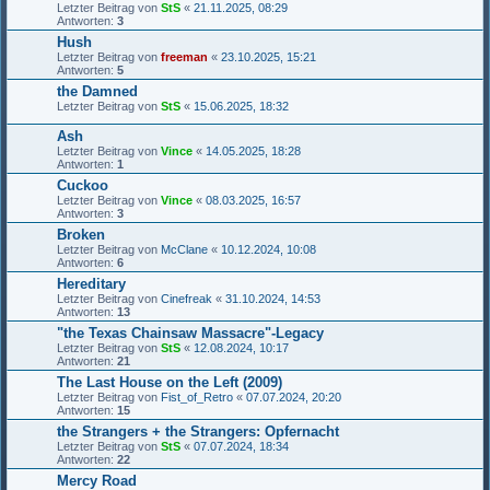
Letzter Beitrag von
StS
«
21.11.2025, 08:29
Antworten:
3
Hush
Letzter Beitrag von
freeman
«
23.10.2025, 15:21
Antworten:
5
the Damned
Letzter Beitrag von
StS
«
15.06.2025, 18:32
Ash
Letzter Beitrag von
Vince
«
14.05.2025, 18:28
Antworten:
1
Cuckoo
Letzter Beitrag von
Vince
«
08.03.2025, 16:57
Antworten:
3
Broken
Letzter Beitrag von
McClane
«
10.12.2024, 10:08
Antworten:
6
Hereditary
Letzter Beitrag von
Cinefreak
«
31.10.2024, 14:53
Antworten:
13
"the Texas Chainsaw Massacre"-Legacy
Letzter Beitrag von
StS
«
12.08.2024, 10:17
Antworten:
21
The Last House on the Left (2009)
Letzter Beitrag von
Fist_of_Retro
«
07.07.2024, 20:20
Antworten:
15
the Strangers + the Strangers: Opfernacht
Letzter Beitrag von
StS
«
07.07.2024, 18:34
Antworten:
22
Mercy Road