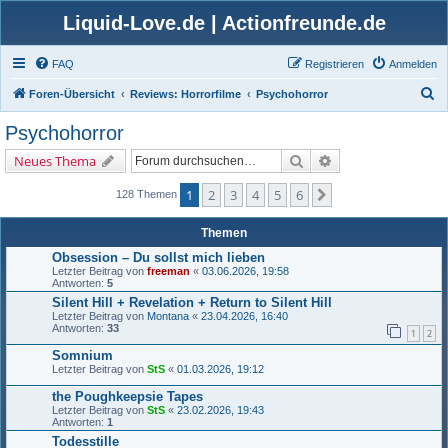
Liquid-Love.de | Actionfreunde.de
FAQ
Registrieren
Anmelden
S
Foren-Übersicht
Reviews: Horrorfilme
Psychohorror
u
Psychohorror
c
Suche
Erweiterte Suche
Neues Thema
h
e
1
2
3
4
5
6
Nächste
128 Themen
Themen
Obsession – Du sollst mich lieben
Letzter Beitrag von
freeman
«
03.06.2026, 19:58
Antworten:
5
Silent Hill + Revelation + Return to Silent Hill
Letzter Beitrag von
Montana
«
23.04.2026, 16:40
Antworten:
33
1
2
Somnium
Letzter Beitrag von
StS
«
01.03.2026, 19:12
the Poughkeepsie Tapes
Letzter Beitrag von
StS
«
23.02.2026, 19:43
Antworten:
1
Todesstille