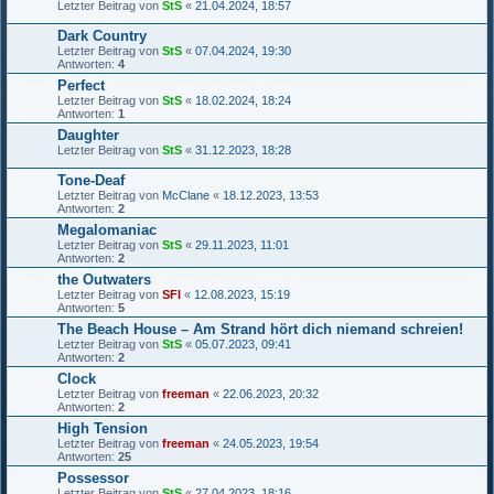
Letzter Beitrag von
StS
«
21.04.2024, 18:57
Dark Country
Letzter Beitrag von
StS
«
07.04.2024, 19:30
Antworten:
4
Perfect
Letzter Beitrag von
StS
«
18.02.2024, 18:24
Antworten:
1
Daughter
Letzter Beitrag von
StS
«
31.12.2023, 18:28
Tone-Deaf
Letzter Beitrag von
McClane
«
18.12.2023, 13:53
Antworten:
2
Megalomaniac
Letzter Beitrag von
StS
«
29.11.2023, 11:01
Antworten:
2
the Outwaters
Letzter Beitrag von
SFI
«
12.08.2023, 15:19
Antworten:
5
The Beach House – Am Strand hört dich niemand schreien!
Letzter Beitrag von
StS
«
05.07.2023, 09:41
Antworten:
2
Clock
Letzter Beitrag von
freeman
«
22.06.2023, 20:32
Antworten:
2
High Tension
Letzter Beitrag von
freeman
«
24.05.2023, 19:54
Antworten:
25
Possessor
Letzter Beitrag von
StS
«
27.04.2023, 18:16