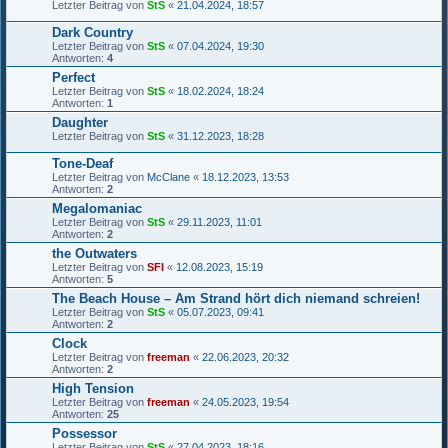
Letzter Beitrag von
StS
«
21.04.2024, 18:57
Dark Country
Letzter Beitrag von
StS
«
07.04.2024, 19:30
Antworten:
4
Perfect
Letzter Beitrag von
StS
«
18.02.2024, 18:24
Antworten:
1
Daughter
Letzter Beitrag von
StS
«
31.12.2023, 18:28
Tone-Deaf
Letzter Beitrag von
McClane
«
18.12.2023, 13:53
Antworten:
2
Megalomaniac
Letzter Beitrag von
StS
«
29.11.2023, 11:01
Antworten:
2
the Outwaters
Letzter Beitrag von
SFI
«
12.08.2023, 15:19
Antworten:
5
The Beach House – Am Strand hört dich niemand schreien!
Letzter Beitrag von
StS
«
05.07.2023, 09:41
Antworten:
2
Clock
Letzter Beitrag von
freeman
«
22.06.2023, 20:32
Antworten:
2
High Tension
Letzter Beitrag von
freeman
«
24.05.2023, 19:54
Antworten:
25
Possessor
Letzter Beitrag von
StS
«
27.04.2023, 18:16