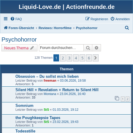
Liquid-Love.de | Actionfreunde.de
FAQ
Registrieren
Anmelden
S
Foren-Übersicht
Reviews: Horrorfilme
Psychohorror
u
Psychohorror
c
Suche
Erweiterte Suche
Neues Thema
h
e
1
2
3
4
5
6
Nächste
128 Themen
Themen
Obsession – Du sollst mich lieben
Letzter Beitrag von
freeman
«
03.06.2026, 19:58
Antworten:
5
Silent Hill + Revelation + Return to Silent Hill
Letzter Beitrag von
Montana
«
23.04.2026, 16:40
Antworten:
33
1
2
Somnium
Letzter Beitrag von
StS
«
01.03.2026, 19:12
the Poughkeepsie Tapes
Letzter Beitrag von
StS
«
23.02.2026, 19:43
Antworten:
1
Todesstille