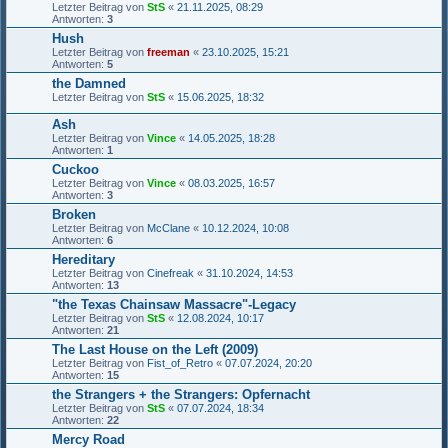
Letzter Beitrag von
StS
«
21.11.2025, 08:29
Antworten:
3
Hush
Letzter Beitrag von
freeman
«
23.10.2025, 15:21
Antworten:
5
the Damned
Letzter Beitrag von
StS
«
15.06.2025, 18:32
Ash
Letzter Beitrag von
Vince
«
14.05.2025, 18:28
Antworten:
1
Cuckoo
Letzter Beitrag von
Vince
«
08.03.2025, 16:57
Antworten:
3
Broken
Letzter Beitrag von
McClane
«
10.12.2024, 10:08
Antworten:
6
Hereditary
Letzter Beitrag von
Cinefreak
«
31.10.2024, 14:53
Antworten:
13
"the Texas Chainsaw Massacre"-Legacy
Letzter Beitrag von
StS
«
12.08.2024, 10:17
Antworten:
21
The Last House on the Left (2009)
Letzter Beitrag von
Fist_of_Retro
«
07.07.2024, 20:20
Antworten:
15
the Strangers + the Strangers: Opfernacht
Letzter Beitrag von
StS
«
07.07.2024, 18:34
Antworten:
22
Mercy Road