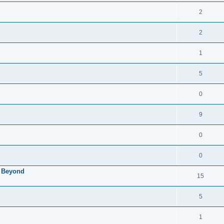
2
2
1
5
0
9
0
0
S Beyond
15
5
1