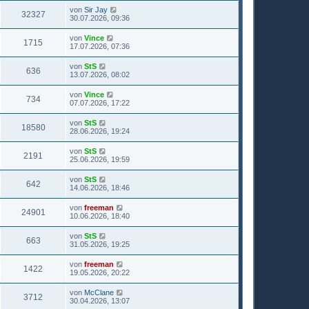
von
Sir Jay
32327
30.07.2026, 09:36
von
Vince
1715
17.07.2026, 07:36
von
StS
636
13.07.2026, 08:02
von
Vince
734
07.07.2026, 17:22
von
StS
18580
28.06.2026, 19:24
von
StS
2191
25.06.2026, 19:59
von
StS
642
14.06.2026, 18:46
von
freeman
24901
10.06.2026, 18:40
von
StS
663
31.05.2026, 19:25
von
freeman
1422
19.05.2026, 20:22
von
McClane
3712
30.04.2026, 13:07