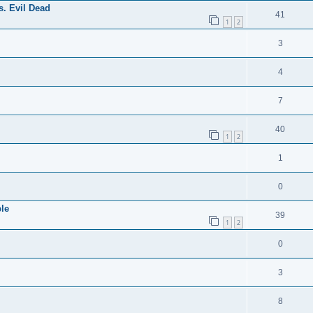
s. Evil Dead
41
1
2
3
4
7
40
1
2
1
0
le
39
1
2
0
3
8