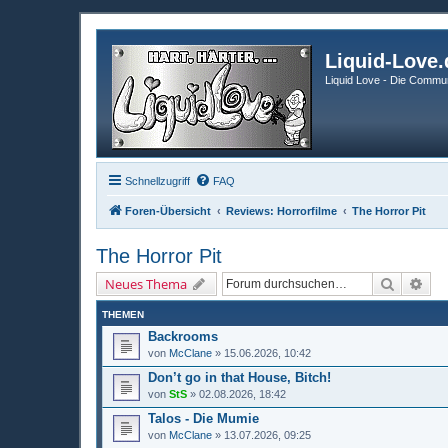
Liquid-Love.
Liquid Love - Die Commun
Schnellzugriff
FAQ
Foren-Übersicht
Reviews: Horrorfilme
The Horror Pit
The Horror Pit
Suche
Erw
Neues Thema
THEMEN
Backrooms
von
McClane
» 15.06.2026, 10:42
Don’t go in that House, Bitch!
von
StS
» 02.08.2026, 18:42
Talos - Die Mumie
von
McClane
» 13.07.2026, 09:25