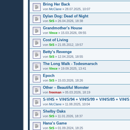
Bring Her Back
von
McClane
» 28.07.2025, 10:07
Dylan Dog: Dead of Night
von
StS
» 26.04.2026, 18:38
Grandmother's House
von
Vince
» 15.03.2026, 09:55
Cost of Living
von
StS
» 21.05.2012, 19:57
Betty’s Revenge
von
StS
» 12.04.2026, 18:55
The Long Walk - Todesmarsch
von
Vince
» 19.09.2025, 13:41
Epoch
von
StS
» 15.03.2026, 18:26
Other – Beautiful Monster
von
freeman
» 05.03.2026, 18:19
S-VHS + V/H/S/94 + V/H/S/99 + V/H/S/85 + V/H/
von
McClane
» 11.08.2025, 10:04
Shelby Oaks
von
StS
» 11.01.2026, 18:37
Hana’s Game
von
StS
» 01.09.2024, 18:25