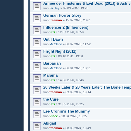
Armee der Finsternis & Evil Dead (2013) & Ash v
von
Sir Jay
» 09.03.2007, 19:26
German Horror Story
von
freeman
» 15.07.2026, 23:01
Influencer 2 (Influencers)
von
StS
» 12.07.2026, 18:59
Until Dawn
von
McClane
» 06.07.2026, 11:52
Fright Night (2011)
von
StS
» 09.10.2011, 19:31
Barbarian
von
McClane
» 06.01.2025, 10:31
Mārama
von
StS
» 14.06.2026, 18:46
28 Weeks Later & 28 Years Later: The Bone Temp
von
freeman
» 03.09.2007, 19:14
the Cure
von
StS
» 31.05.2026, 19:25
Lee Cronin's The Mummy
von
Vince
» 20.04.2026, 10:25
Abigail
von
freeman
» 08.05.2024, 19:49