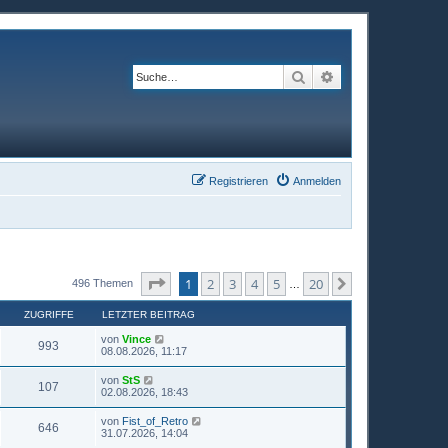
Suche
Erweiterte Suche
Registrieren
Anmelden
Seite
1
von
20
1
2
3
4
5
20
Nächste
496 Themen
…
ZUGRIFFE
LETZTER BEITRAG
von
Vince
993
08.08.2026, 11:17
von
StS
107
02.08.2026, 18:43
von
Fist_of_Retro
646
31.07.2026, 14:04