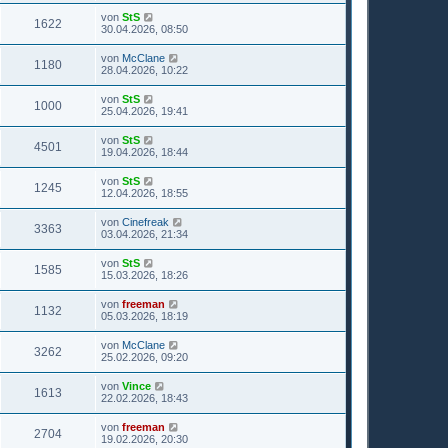
von
StS
1622
30.04.2026, 08:50
von
McClane
1180
28.04.2026, 10:22
von
StS
1000
25.04.2026, 19:41
von
StS
4501
19.04.2026, 18:44
von
StS
1245
12.04.2026, 18:55
von
Cinefreak
3363
03.04.2026, 21:34
von
StS
1585
15.03.2026, 18:26
von
freeman
1132
05.03.2026, 18:19
von
McClane
3262
25.02.2026, 09:20
von
Vince
1613
22.02.2026, 18:43
von
freeman
2704
19.02.2026, 20:30