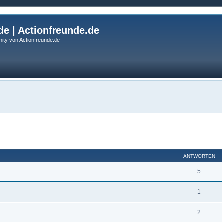
de | Actionfreunde.de
ity von Actionfreunde.de
eiterte Suche
ANTWORTEN
5
1
2