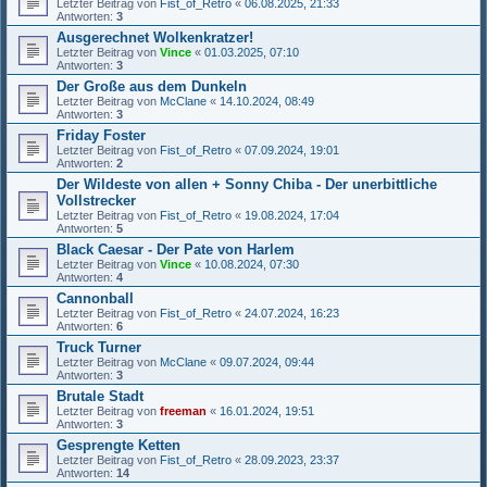
Letzter Beitrag von
Fist_of_Retro
«
06.08.2025, 21:33
Antworten:
3
Ausgerechnet Wolkenkratzer!
Letzter Beitrag von
Vince
«
01.03.2025, 07:10
Antworten:
3
Der Große aus dem Dunkeln
Letzter Beitrag von
McClane
«
14.10.2024, 08:49
Antworten:
3
Friday Foster
Letzter Beitrag von
Fist_of_Retro
«
07.09.2024, 19:01
Antworten:
2
Der Wildeste von allen + Sonny Chiba - Der unerbittliche
Vollstrecker
Letzter Beitrag von
Fist_of_Retro
«
19.08.2024, 17:04
Antworten:
5
Black Caesar - Der Pate von Harlem
Letzter Beitrag von
Vince
«
10.08.2024, 07:30
Antworten:
4
Cannonball
Letzter Beitrag von
Fist_of_Retro
«
24.07.2024, 16:23
Antworten:
6
Truck Turner
Letzter Beitrag von
McClane
«
09.07.2024, 09:44
Antworten:
3
Brutale Stadt
Letzter Beitrag von
freeman
«
16.01.2024, 19:51
Antworten:
3
Gesprengte Ketten
Letzter Beitrag von
Fist_of_Retro
«
28.09.2023, 23:37
Antworten:
14