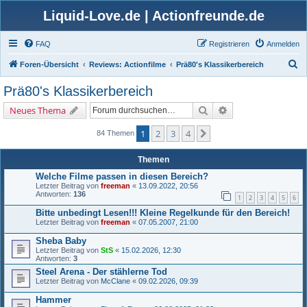
Liquid-Love.de | Actionfreunde.de
FAQ
Registrieren
Anmelden
S
Foren-Übersicht
Reviews: Actionfilme
Prä80's Klassikerbereich
u
Prä80's Klassikerbereich
c
Suche
Erweiterte Suche
Neues Thema
h
e
1
2
3
4
Nächste
84 Themen
Themen
Welche Filme passen in diesen Bereich?
Letzter Beitrag von
freeman
«
13.09.2022, 20:56
Antworten:
136
1
2
3
4
5
6
Bitte unbedingt Lesen!!! Kleine Regelkunde für den Bereich!
Letzter Beitrag von
freeman
«
07.05.2007, 21:00
Sheba Baby
Letzter Beitrag von
StS
«
15.02.2026, 12:30
Antworten:
3
Steel Arena - Der stählerne Tod
Letzter Beitrag von
McClane
«
09.02.2026, 09:39
Hammer