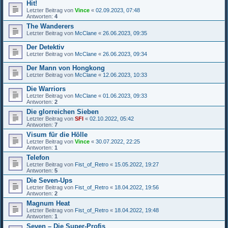
Hit!
Letzter Beitrag von
Vince
«
02.09.2023, 07:48
Antworten:
4
The Wanderers
Letzter Beitrag von
McClane
«
26.06.2023, 09:35
Der Detektiv
Letzter Beitrag von
McClane
«
26.06.2023, 09:34
Der Mann von Hongkong
Letzter Beitrag von
McClane
«
12.06.2023, 10:33
Die Warriors
Letzter Beitrag von
McClane
«
01.06.2023, 09:33
Antworten:
2
Die glorreichen Sieben
Letzter Beitrag von
SFI
«
02.10.2022, 05:42
Antworten:
7
Visum für die Hölle
Letzter Beitrag von
Vince
«
30.07.2022, 22:25
Antworten:
1
Telefon
Letzter Beitrag von
Fist_of_Retro
«
15.05.2022, 19:27
Antworten:
5
Die Seven-Ups
Letzter Beitrag von
Fist_of_Retro
«
18.04.2022, 19:56
Antworten:
2
Magnum Heat
Letzter Beitrag von
Fist_of_Retro
«
18.04.2022, 19:48
Antworten:
1
Seven – Die Super-Profis