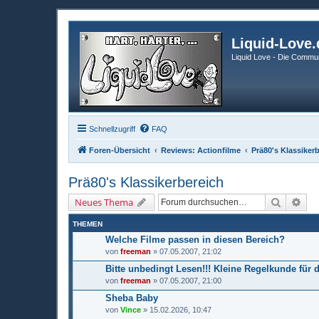
Liquid-Love.
Liquid Love - Die Commun
Schnellzugriff
FAQ
Foren-Übersicht
Reviews: Actionfilme
Prä80's Klassiker
Prä80's Klassikerbereich
Suche
Erw
Neues Thema
THEMEN
Welche Filme passen in diesen Bereich?
von
freeman
» 07.05.2007, 21:02
Bitte unbedingt Lesen!!! Kleine Regelkunde für 
von
freeman
» 07.05.2007, 21:00
Sheba Baby
von
Vince
» 15.02.2026, 10:47