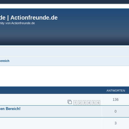
de | Actionfreunde.de
ity von Actionfreunde.de
bereich
eiterte Suche
ANTWORTEN
136
1
2
3
4
5
6
den Bereich!
0
3