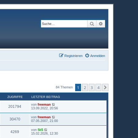
Suche
Erweiterte Suche
Registrieren
Anmelden
1
2
3
4
Nächste
84 Themen
ZUGRIFFE
LETZTER BEITRAG
von
freeman
201794
13.09.2022, 20:56
von
freeman
30470
07.05.2007, 21:00
von
StS
4269
15.02.2026, 12:30