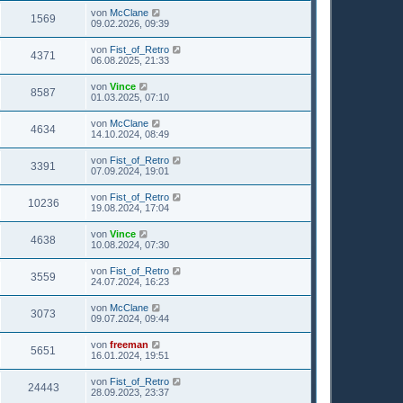
von
McClane
1569
09.02.2026, 09:39
von
Fist_of_Retro
4371
06.08.2025, 21:33
von
Vince
8587
01.03.2025, 07:10
von
McClane
4634
14.10.2024, 08:49
von
Fist_of_Retro
3391
07.09.2024, 19:01
von
Fist_of_Retro
10236
19.08.2024, 17:04
von
Vince
4638
10.08.2024, 07:30
von
Fist_of_Retro
3559
24.07.2024, 16:23
von
McClane
3073
09.07.2024, 09:44
von
freeman
5651
16.01.2024, 19:51
von
Fist_of_Retro
24443
28.09.2023, 23:37