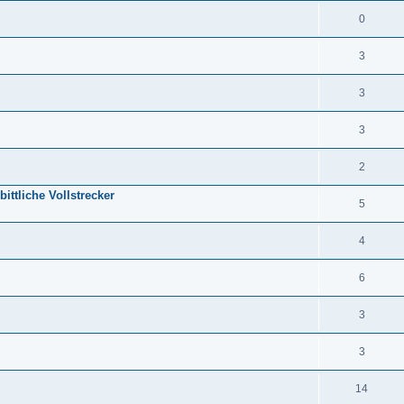
0
3
3
3
2
ittliche Vollstrecker
5
4
6
3
3
14