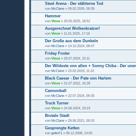
Steel Arena - Der stählerne Tod
von
McClane
» 09.02.2026, 09:39
Hammer
von
Vince
» 29.05.2025, 18:52
Ausgerechnet Wolkenkratzer!
von
Vince
» 11.01.2025, 17:16
Der Große aus dem Dunkeln
von
McClane
» 14.10.2024, 08:47
Friday Foster
von
Vince
» 28.07.2024, 15:11
Der Wildeste von allen + Sonny Chiba - Der unerb
von
McClane
» 23.02.2019, 11:22
Black Caesar - Der Pate von Harlem
von
Vince
» 31.07.2022, 16:28
Cannonball
von
McClane
» 22.07.2024, 09:35
Truck Turner
von
Vince
» 24.06.2024, 19:19
Brutale Stadt
von
McClane
» 29.06.2021, 09:33
Gesprengte Ketten
von
gelini71
» 08.12.2008, 14:55