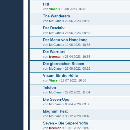
Hit!
von
Vince
» 13.08.2023, 16:18
The Wanderers
von
McClane
» 26.06.2023, 09:35
Der Detektiv
von
McClane
» 26.06.2023, 09:34
Der Mann von Hongkong
von
McClane
» 12.06.2023, 10:33
Die Warriors
von
freeman
» 26.04.2023, 19:53
Die glorreichen Sieben
von
McClane
» 27.09.2022, 00:19
Visum für die Hölle
von
Vince
» 17.07.2022, 16:36
Telefon
von
McClane
» 27.02.2021, 11:04
Die Seven-Ups
von
McClane
» 06.04.2020, 09:38
Magnum Heat
von
McClane
» 30.12.2020, 00:48
Seven – Die Super-Profis
von
freeman
» 13.01.2022, 20:43