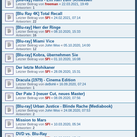
Letzter Beitrag von
freeman
«
22.03.2021, 19:49
Antworten:
1
[Blu Ray 4K] Total Recall
Letzter Beitrag von
SFI
«
24.02.2021, 07:14
Antworten:
22
[Blu-ray] Herr der Ringe
Letzter Beitrag von
SFI
«
08.10.2020, 15:33
Antworten:
16
[Blu-ray] Miami Vice
Letzter Beitrag von
John Woo
«
05.10.2020, 14:00
Antworten:
12
[Blu-ray] Kobra, übernehmen Sie
Letzter Beitrag von
SFI
«
01.10.2020, 16:08
Der letzte Mohikaner
Letzter Beitrag von
SFI
«
28.09.2020, 15:31
Dracula (1979) - Cinema Edition
Letzter Beitrag von
deBohli
«
16.09.2020, 07:24
Antworten:
1
Der Pate 3 (neuer Cut, neues Master)
Letzter Beitrag von
SFI
«
08.09.2020, 07:56
[Blu-ray] Urban Justice - Blinde Rache (Mediabook)
Letzter Beitrag von
John Woo
«
24.08.2020, 07:53
Antworten:
2
Mission to Mars
Letzter Beitrag von
SFI
«
10.03.2020, 05:34
Antworten:
2
DVD vs. Blu-Ray