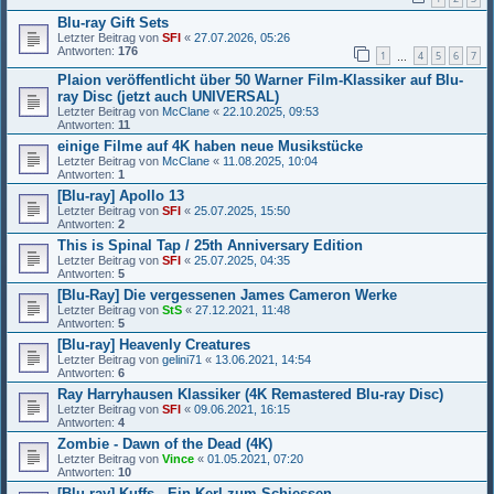
Blu-ray Gift Sets
Letzter Beitrag von
SFI
«
27.07.2026, 05:26
Antworten:
176
1
4
5
6
7
…
Plaion veröffentlicht über 50 Warner Film-Klassiker auf Blu-
ray Disc (jetzt auch UNIVERSAL)
Letzter Beitrag von
McClane
«
22.10.2025, 09:53
Antworten:
11
einige Filme auf 4K haben neue Musikstücke
Letzter Beitrag von
McClane
«
11.08.2025, 10:04
Antworten:
1
[Blu-ray] Apollo 13
Letzter Beitrag von
SFI
«
25.07.2025, 15:50
Antworten:
2
This is Spinal Tap / 25th Anniversary Edition
Letzter Beitrag von
SFI
«
25.07.2025, 04:35
Antworten:
5
[Blu-Ray] Die vergessenen James Cameron Werke
Letzter Beitrag von
StS
«
27.12.2021, 11:48
Antworten:
5
[Blu-ray] Heavenly Creatures
Letzter Beitrag von
gelini71
«
13.06.2021, 14:54
Antworten:
6
Ray Harryhausen Klassiker (4K Remastered Blu-ray Disc)
Letzter Beitrag von
SFI
«
09.06.2021, 16:15
Antworten:
4
Zombie - Dawn of the Dead (4K)
Letzter Beitrag von
Vince
«
01.05.2021, 07:20
Antworten:
10
[Blu-ray] Kuffs - Ein Kerl zum Schiessen