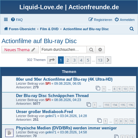
Liquid-Love.de | Actionfreunde.de
FAQ
Registrieren
Anmelden
S
Foren-Übersicht
Film & DVD
Actionfilme auf Blu-ray Disc
u
Actionfilme auf Blu-ray Disc
c
Suche
Erweiterte Suche
Neues Thema
h
e
Seite
1
von
13
1
2
3
4
5
13
Nächste
302 Themen
…
Themen
80er und 90er Actionfilme auf Blu-ray (4K Ultra-HD)
Letzter Beitrag von
SFI
«
09.08.2026, 06:05
Antworten:
279
1
8
9
10
11
…
Der Blu-ray Disc Schnäppchen Thread
Letzter Beitrag von
SFI
«
08.08.2026, 04:23
Antworten:
5077
1
193
194
195
196
…
Unser großer Mediabook-Fred
Letzter Beitrag von
gelini71
«
03.04.2026, 14:28
Antworten:
251
1
7
8
9
10
…
Physische Medien (DVD/BRs) werden immer weniger
Letzter Beitrag von
gelini71
«
03.08.2026, 14:58
Antworten:
70
1
2
3