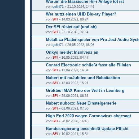
Warum die klassische HiFi Anlage tot ist
von
gelini71
» 21.10.2024, 14:46
Wer nutzt einen UHD Blu-ray Player?
von
SFI
» 14.03.2021, 08:24
Der SFI rüstet auf (und ab)
von
SFI
» 22.10.2011, 07:24
Metallica Plattenspieler von Pro-Ject Audio Sys
von
gelini71
» 26.05.2022, 06:06
Onkyo meldet Insolvenz an
von
SFI
» 16.05.2022, 04:47
Conrad Electronic schließt fasst alle Filialen
von
SFI
» 13.04.2022, 16:04
Nubert mit nuJubilee und Rabattaktion
von
SFI
» 12.03.2022, 15:21
Größtes IMAX Kino der Welt in Leonberg
von
SFI
» 28.09.2021, 06:33
Nubert nuboxx: Neue Einsteigerserie
von
SFI
» 01.06.2021, 07:50
High End 2020 wegen Coronavirus abgesagt
von
SFI
» 28.02.2020, 16:43
Bundesregierung beschließt Update-Pflicht
von
SFI
» 10.02.2021, 15:54