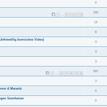
0
202
1
4
5
6
7
8
…
13
8
Unfreiwillig komisches Video)
3
3
3
507
1
16
17
18
19
20
…
3
enon & Marantz
0
egen Sennheiser
0