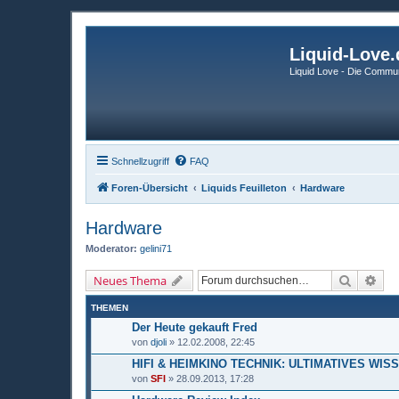
Liquid-Love.
Liquid Love - Die Commun
Schnellzugriff
FAQ
Foren-Übersicht
Liquids Feuilleton
Hardware
Hardware
Moderator:
gelini71
Suche
Erw
Neues Thema
THEMEN
Der Heute gekauft Fred
von
djoli
» 12.02.2008, 22:45
HIFI & HEIMKINO TECHNIK: ULTIMATIVES WIS
von
SFI
» 28.09.2013, 17:28