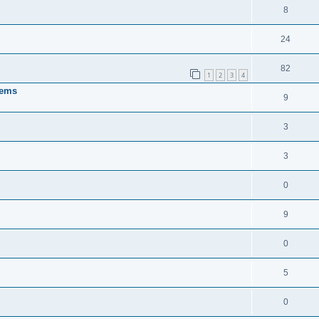
8
24
82
1
2
3
4
tems
9
3
3
0
9
0
5
0