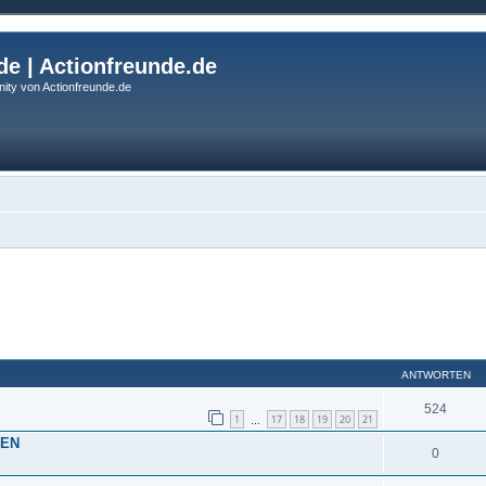
de | Actionfreunde.de
ity von Actionfreunde.de
eiterte Suche
ANTWORTEN
524
1
17
18
19
20
21
…
SEN
0