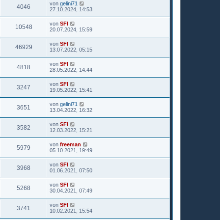
von
gelini71
4046
27.10.2024, 14:53
von
SFI
10548
20.07.2024, 15:59
von
SFI
46929
13.07.2022, 05:15
von
SFI
4818
28.05.2022, 14:44
von
SFI
3247
19.05.2022, 15:41
von
gelini71
3651
13.04.2022, 16:32
von
SFI
3582
12.03.2022, 15:21
von
freeman
5979
05.10.2021, 19:49
von
SFI
3968
01.06.2021, 07:50
von
SFI
5268
30.04.2021, 07:49
von
SFI
3741
10.02.2021, 15:54