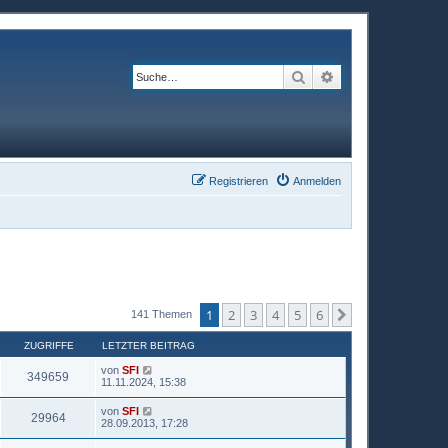
Suche
Erweiterte Suche
Registrieren
Anmelden
1
2
3
4
5
6
Nächste
141 Themen
ZUGRIFFE
LETZTER BEITRAG
von
SFI
349659
11.11.2024, 15:38
von
SFI
29964
28.09.2013, 17:28