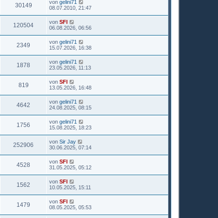
von
gelini71
30149
08.07.2010, 21:47
von
SFI
120504
06.08.2026, 06:56
von
gelini71
2349
15.07.2026, 16:38
von
gelini71
1878
23.05.2026, 11:13
von
SFI
819
13.05.2026, 16:48
von
gelini71
4642
24.08.2025, 08:15
von
gelini71
1756
15.08.2025, 18:23
von
Sir Jay
252906
30.06.2025, 07:14
von
SFI
4528
31.05.2025, 05:12
von
SFI
1562
10.05.2025, 15:11
von
SFI
1479
08.05.2025, 05:53