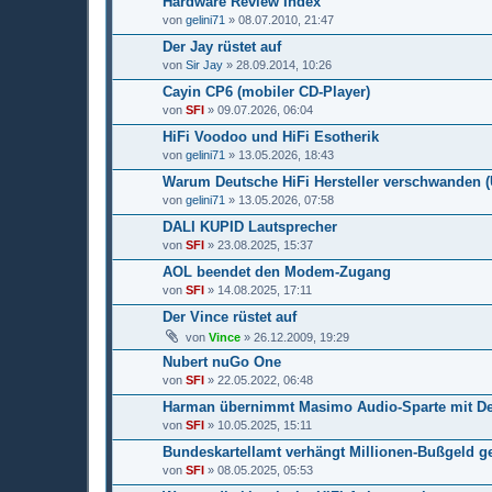
Hardware Review Index
von
gelini71
» 08.07.2010, 21:47
Der Jay rüstet auf
von
Sir Jay
» 28.09.2014, 10:26
Cayin CP6 (mobiler CD-Player)
von
SFI
» 09.07.2026, 06:04
HiFi Voodoo und HiFi Esotherik
von
gelini71
» 13.05.2026, 18:43
Warum Deutsche HiFi Hersteller verschwanden (
von
gelini71
» 13.05.2026, 07:58
DALI KUPID Lautsprecher
von
SFI
» 23.08.2025, 15:37
AOL beendet den Modem-Zugang
von
SFI
» 14.08.2025, 17:11
Der Vince rüstet auf
von
Vince
» 26.12.2009, 19:29
Nubert nuGo One
von
SFI
» 22.05.2022, 06:48
Harman übernimmt Masimo Audio-Sparte mit D
von
SFI
» 10.05.2025, 15:11
Bundeskartellamt verhängt Millionen-Bußgeld g
von
SFI
» 08.05.2025, 05:53